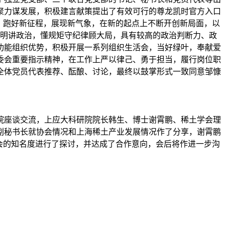
聚力谋发展，积极建言献策提出了有效可行的尊龙凯时官方入口
，跑好新征程，展现新气象，在新的起点上不断开创新局面，以
鲜明讲政治，懂规矩守纪律顾大局，具有较高的政治判断力、政
功能组织优势，积极开展一系列组织生活会，当好绿叶，奉献爱
委会重要指示精神，在工作上严以律己、勇于担当，履行岗位职
全体党员代表推荐、酝酿、讨论，最终以鼓掌形式一致同意邹慷
究院座谈交流，上应大科研院院长韩生、博士谢霄鹏、稀土学会理
副秘书长就协会情况和上海稀土产业发展情况作了分享，谢霄鹏
会的知名度进行了探讨，并达成了合作意向，会后将作进一步沟