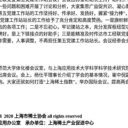
一些问题和困难开展了讨论和分析，大家集思广益促共识、凝心
第五党建工作站的工作坚持好、传承好、发扬好，握紧“接力棒”
五党建工作站站长的工作给予了充分肯定和高度赞扬。一是旗帜
站的各项工作；二是不忘初心，牢记建站之本，充分发挥枢纽型
碑好，是上下链接点的好助手；三是能精准及时传达市工经联党
作需要，人事调整，不再担任第五党建工作站站长。会议经参会
上海师范大学体化楼会议室，与上海应用技术大学科学科学技术研
出席会议。会上，杨仕平理事长介绍了学会的基本情况，崔中倪
询。大家还就如何打造“上海稀土指数”，举办国际会议，提高两
020 上海市稀土协会 all rights reserved
应用办公室 承办单位：上海稀土产业促进中心