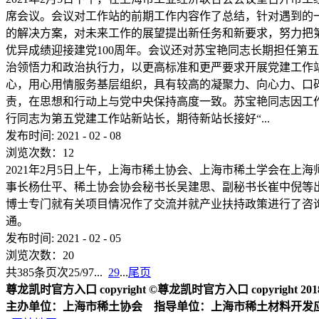
席会议。会议对工作站的前期工作内容作了总结，针对遇到的
的解决方案，对未来工作的展望提出新任务和新要求，努力把
优异成绩迎接建党100周年。会议还对苏宝艳同志长期担任第
治领悟力和政治执行力，以更高标准和更严要求开展党建工作
心，用心用情服务基层组织，具有较高的凝聚力、向心力、口
责，在思想和行动上与党中央保持高度一致。苏宝艳同志因工
行同志为第五党建工作站新站长，期待新站长接好“...
发布时间:
2021
-
02
-
08
浏览次数：
12
2021年2月5日上午，上海市稀土协会、上海市稀土学会在
事长杨仕平、稀土协会协会秘书长吴建思、副秘书长崔中倪等
博士专门就有关项目情况作了交流并就产业扶持政策进行了咨
通。
发布时间:
2021
-
02
-
05
浏览次数：
20
共
385
条
页次25/97
...
29
...
尾页
尊龙凯时官方入口 copyright ©尊龙凯时官方入口 copyright 2018 2
主办单位：上海市稀土协会 指导单位：上海市稀土材料开发