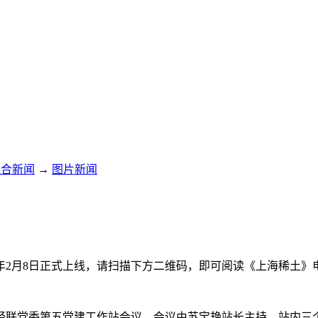
综合新闻
→
图片新闻
年2月8日正式上线，请扫描下方二维码，即可阅读《上海稀土》电
市工经联党委第五党建工作站会议，会议由苏宝艳站长主持，站内