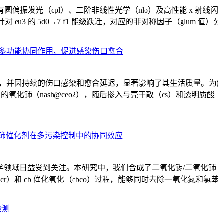
具有圆偏振发光（cpl）、二阶非线性光学（nlo）及高性能 x 射线闪烁体
信号，针对 eu3 的 5d0→7 f1 能级跃迁，对应的非对称因子（glum 值）分
现多功能协同作用，促进感染伤口愈合
负担，并因持续的伤口感染和愈合延迟，显著影响了其生活质量。
铈（nash@ceo2），随后掺入与壳干散（cs）和透明质酸（ha）
化铈催化剂在多污染控制中的协同效应
域日益受到关注。本研究中，我们合成了二氧化锡/二氧化铈（sno2/
cr）和 cb 催化氧化（cbco）过程，能够同时去除一氧化氮和氯苯（cb
检测