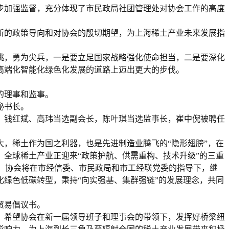
步加强监督，充分体现了市民政局社团管理处对协会工作的高度
新的政策导向和对协会的殷切期望，为上海稀土产业未来发展指
跳，勇为尖兵，一是要立足国家战略强化使命担当，二是要深化
高端化智能化绿色化发展的道路上迈出更大的步伐。
的理事和监事。
秘书长。
、钱红斌、高玮当选副会长，陈叶琪当选监事长，崔中倪被聘任
，稀土作为国之利器，也是先进制造业腾飞的“隐形翅膀”，在
全球稀土产业正迎来“政策护航、供需重构、技术升级”的三重
战。协会将在市经信委、市民政局和市工经联党委的指导下，继
绿色低碳转型，秉持“向实强基、集群强链”的发展理念，共同
贸易倡议书。
，希望协会在新一届领导班子和理事会的带领下，发挥好桥梁纽