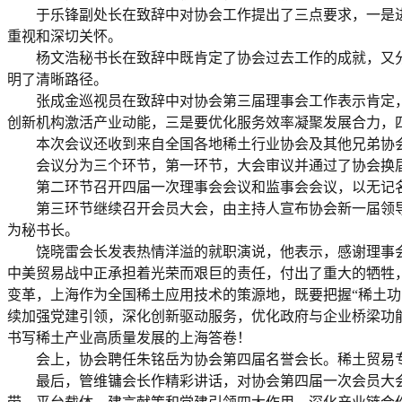
于乐锋副处长在致辞中对协会工作提出了三点要求，一是
重视和深切关怀。
杨文浩秘书长在致辞中既肯定了协会过去工作的成就，又
明了清晰路径。
张成金巡视员在致辞中对协会第三届理事会工作表示肯定
创新机构激活产业动能，三是要优化服务效率凝聚发展合力，
本次会议还收到来自全国各地稀土行业协会及其他兄弟协
会议分为三个环节，第一
环节
，大会审议并通过了协会换
第二
环节
召开四届一次理事会会议和监事会会议，以无记
第三
环节
继续召开会员大会，由主持人宣布协会新一届领
为秘书长。
饶晓雷会长发表热情洋溢的就职演说，他表示，感谢理事
中美贸易战中正承担着光荣而艰巨的责任，付出了重大的牺牲
变革，上海作为全国稀土应用技术的策源地，既要把握“稀土功
续加强党建引领，深化创新驱动服务，优化政府与企业桥梁功
书写稀土产业高质量发展的上海答卷！
会上，协会聘任朱铭岳为协会第四届名誉会长。稀土贸易
最后，管维镛会长作精彩讲话，对协会第四届一次会员大