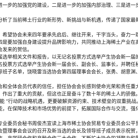
进一步的加强党的建设，二是进一步的加强内部治理、三是进一
分析了当前稀土行业的新形势、新挑战与新机遇，传递了国家最
，希望协会未来四年要承先启后、继往开来，干字当头，奋力一
四是要加强自身建设提升品牌影响力，共同推动上海稀土产业在
会发来的贺信。
届选举相关文件和报告，以无记名投票方式选举产生协会新一届
名投票方式选举产生协会新一届会长、副会长、监事长，并聘任
导班子名单，饶晓雷当选协会第四届理事会会长，张勇、胡意渊
会和全体会员代表的信任，担任协会会长感到使命光荣和责任重大
，作出了重大的贡献，但这也正是奋斗了数十年的稀土人的骄傲。
能 ”行动的战略机遇，更要破解资源约束、技术壁垒的双重挑
能，在保障技术和市场优势的前提下，拓展国际合作与交流，强化
专业委员会秘书周俊杰宣读上海市稀土协会贸易专业委员会公平
会暨理事会会议的召开及新当选的会长及领导班子成员表示祝贺