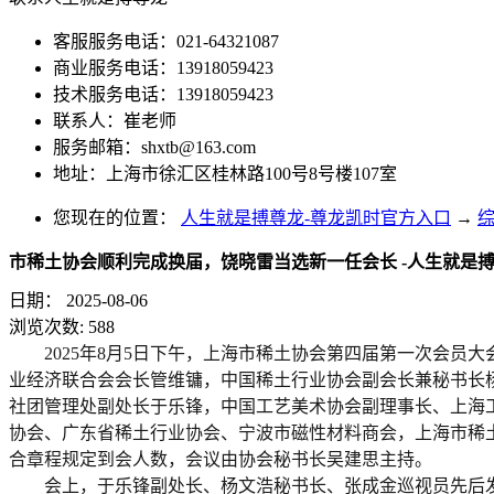
客服服务电话：021-64321087
商业服务电话：13918059423
技术服务电话：13918059423
联系人：崔老师
服务邮箱：
shxtb@163.com
地址：上海市徐汇区桂林路100号8号楼107室
您现在的位置：
人生就是搏尊龙-尊龙凯时官方入口
→
市稀土协会顺利完成换届，饶晓雷当选新一任会长 -人生就是
日期：
2025-08-06
浏览次数:
588
2025年8月5日下午，上海市稀土协会第四届第一次会
业经济联合会会长管维镛，中国稀土行业协会副会长兼秘书长
社团管理处副处长于乐锋，中国工艺美术协会副理事长、上海
协会、广东省稀土行业协会、宁波市磁性材料商会，上海市稀
合章程规定到会人数，会议由协会秘书长吴建思主持。
会上，于乐锋副处长、杨文浩秘书长、张成金巡视员先后