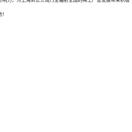
影响力，为上海到长三角乃至辐射全国的稀土产业发展带来积极
功！