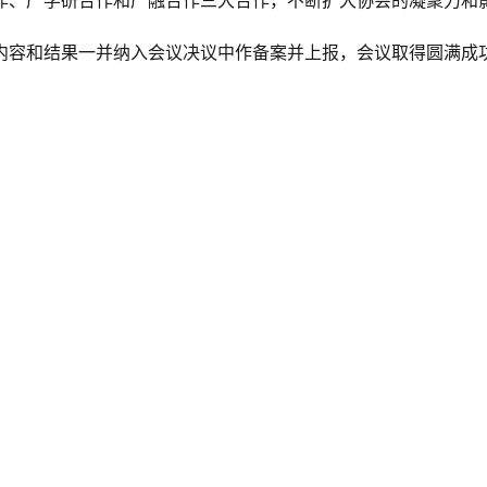
作、产学研合作和产融合作三大合作，不断扩大协会的凝聚力和
内容和结果一并纳入会议决议中作备案并上报，会议取得圆满成