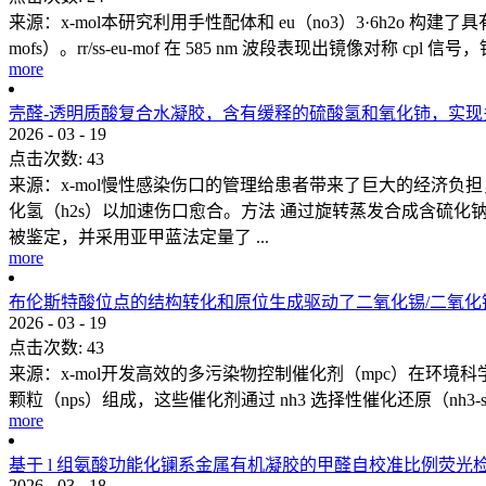
来源：x-mol本研究利用手性配体和 eu（no3）3·6h2o 构建了
mofs）。rr/ss-eu-mof 在 585 nm 波段表现出镜像对称 cpl 
more
壳醛-透明质酸复合水凝胶，含有缓释的硫酸氢和氧化铈，实
2026
-
03
-
19
点击次数:
43
来源：x-mol慢性感染伤口的管理给患者带来了巨大的经济
化氢（h2s）以加速伤口愈合。方法 通过旋转蒸发合成含硫化钠的氧化
被鉴定，并采用亚甲蓝法定量了 ...
more
布伦斯特酸位点的结构转化和原位生成驱动了二氧化锡/二氧
2026
-
03
-
19
点击次数:
43
来源：x-mol开发高效的多污染物控制催化剂（mpc）在环境科学领
颗粒（nps）组成，这些催化剂通过 nh3 选择性催化还原（nh3-s
more
基于 l 组氨酸功能化镧系金属有机凝胶的甲醛自校准比例荧光
2026
-
03
-
18