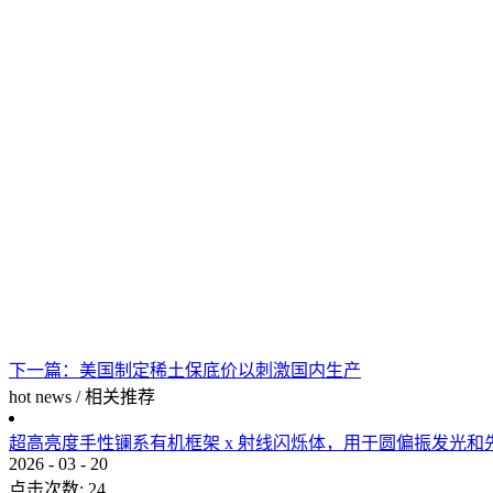
下一篇：
美国制定稀土保底价以刺激国内生产
hot news
/
相关推荐
超高亮度手性镧系有机框架 x 射线闪烁体，用于圆偏振发光和
2026
-
03
-
20
点击次数:
24