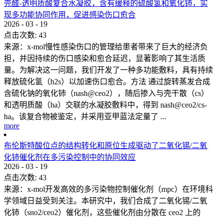
壳醛-透明质酸复合水凝胶，含有缓释的硫酸氢和氧化铈，实
现多功能协同作用，促进感染伤口愈合
2026
-
03
-
19
点击次数:
43
来源：x-mol慢性感染伤口的管理给患者带来了巨大的经济负
担，并因持续的伤口感染和愈合延迟，显著影响了其生活质
量。为解决这一问题，我们开发了一种多功能敷料，具有持续
释放硫化氢（h2s）以加速伤口愈合。方法 通过旋转蒸发合成
含硫化钠的氧化铈（nash@ceo2），随后掺入与壳干散（cs）
和透明质酸（ha）交联的水凝胶敷料中，得到 nash@ceo2/cs-
ha。该复合物被鉴定，并采用亚甲蓝法定量了 ...
more
布伦斯特酸位点的结构转化和原位生成驱动了二氧化锡/二氧
化铈催化剂在多污染控制中的协同效应
2026
-
03
-
19
点击次数:
43
来源：x-mol开发高效的多污染物控制催化剂（mpc）在环境科
学领域日益受到关注。本研究中，我们合成了二氧化锡/二氧
化铈（sno2/ceo2）催化剂，这些催化剂由分散在 ceo2 上的