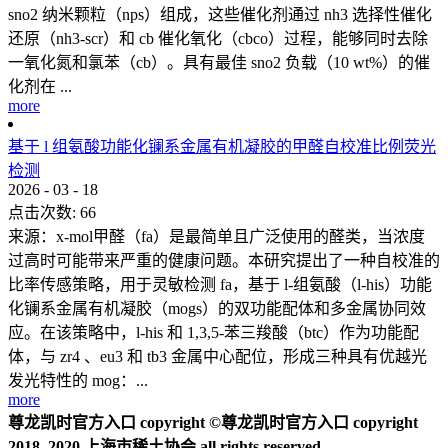
sno2 纳米颗粒（nps）组成，这些催化剂通过 nh3 选择性催化
还原（nh3-scr）和 cb 催化氧化（cbco）过程，能够同时去除
一氧化氮和氯苯（cb）。具有最佳 sno2 负载（10 wt%）的催
化剂在 ...
more
基于 l 组氨酸功能化镧系金属有机凝胶的甲醛自校准比例荧光
检测
2026
-
03
-
18
点击次数:
66
来源：x-mol甲醛（fa）是最简单且广泛使用的醛类，当浓度
过高时可能带来严重的健康问题。本研究提出了一种自校准的
比率传感策略，用于灵敏检测 fa，基于 l-组氨酸（l-his）功能
化镧系金属有机凝胶（mogs）的双功能配体和多金属协同效
应。在该策略中，l-his 和 1,3,5-苯三羧酸（btc）作为功能配
体，与 zr4 、eu3 和 tb3 金属中心配位，形成三种具有优越光
发光特性的 mog：...
more
尊龙凯时官方入口 copyright ©尊龙凯时官方入口 copyright
2018 2020 上海市稀土协会 all rights reserved