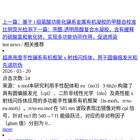
上一篇：
基于 l 组氨酸功能化镧系金属有机凝胶的甲醛自校准
比例荧光检测
下一篇：
壳醛-透明质酸复合水凝胶，含有缓释
的硫酸氢和氧化铈，实现多功能协同作用，促进感染
hot news
/
相关推荐
超高亮度手性镧系有机框架 x 射线闪烁体，用于圆偏振发光和
先进防伪
2026
-
03
-
20
点击次数:
24
来源：x-mol本研究利用手性配体和 eu（no3）3·6h2o 构建了
具有圆偏振发光（cpl）、二阶非线性光学（nlo）及高性能 x
射线闪烁体应用的多功能手性镧系有机框架（ln-mofs、rr/ss-
eu-mofs）。rr/ss-eu-mof 在 585 nm 波段表现出镜像对称 cpl 信
号，针对 eu3 的 5d0→7 f1 能级跃迁，对应的非对称因子
（glum 值）分别为 0...
more