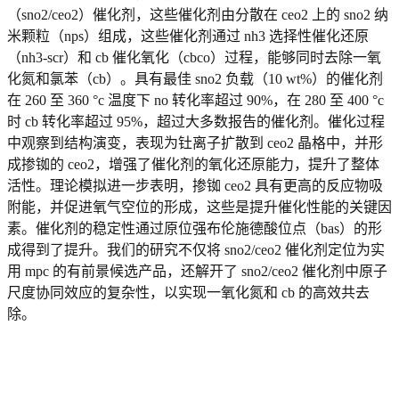
（sno2/ceo2）催化剂，这些催化剂由分散在 ceo2 上的 sno2 纳
米颗粒（
nps
）组成，这些催化剂通过 nh3 选择性催化还原
（nh3-scr）和 cb 催化氧化（cbco）过程，能够同时去除一氧
化氮和氯苯（cb）。具有最佳 sno2 负载（10 wt%）的催化剂
在 260 至 360 °c 温度下 no 转化率超过 90%，在 280 至 400 °c
时 cb 转化率超过 95%，超过大多数报告的催化剂。催化过程
中观察到结构演变，表现为钍离子扩散到 ceo2 晶格中，并形
成掺铷的 ceo2，增强了催化剂的氧化还原能力，提升了整体
活性。理论模拟进一步表明，掺铷 ceo2 具有更高的反应物吸
附能，并促进氧气空位的形成，这些是提升催化性能的关键因
素。催化剂的稳定性通过原位强布伦施德酸位点（bas）的形
成得到了提升。我们的研究不仅将 sno2/ceo2 催化剂定位为实
用 mpc 的有前景候选产品，还解开了 sno2/ceo2 催化剂中原子
尺度协同效应的复杂性，以实现一氧化氮和 cb 的高效共去
除。