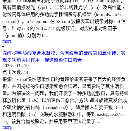
来源：x-mol本研究利用手性配体和 eu（no3）3·6h2o 构建了
具有圆偏振发光（cpl）、二阶非线性光学（nlo）及高性能 x
射线闪烁体应用的多功能手性镧系有机框架（ln-mofs、rr/ss-
eu-mofs）。rr/ss-eu-mof 在 585 nm 波段表现出镜像对称 cpl 信
号，针对 eu3 的 5d0→7 f1 能级跃迁，对应的非对称因子
（glum 值）分别为 0...
more
壳醛-透明质酸复合水凝胶，含有缓释的硫酸氢和氧化铈，实
现多功能协同作用，促进感染伤口愈合
2026
-
03
-
19
点击次数:
43
来源：x-mol慢性感染伤口的管理给患者带来了巨大的经济负
担，并因持续的伤口感染和愈合延迟，显著影响了其生活质
量。为解决这一问题，我们开发了一种多功能敷料，具有持续
释放硫化氢（h2s）以加速伤口愈合。方法 通过旋转蒸发合成
含硫化钠的氧化铈（nash@ceo2），随后掺入与壳干散（cs）
和透明质酸（ha）交联的水凝胶敷料中，得到 nash@ceo2/cs-
ha。该复合物被鉴定，并采用亚甲蓝法定量了 ...
more