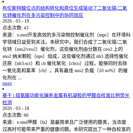
布伦斯特酸位点的结构转化和原位生成驱动了二氧化锡/二氧
化铈催化剂在多污染控制中的协同效应
2026
-
03
-
19
点击次数:
43
来源：x-mol开发高效的多污染物控制催化剂（mpc）在环境科
学领域日益受到关注。本研究中，我们合成了二氧化锡/二氧
化铈（sno2/ceo2）催化剂，这些催化剂由分散在 ceo2 上的
sno2 纳米颗粒（nps）组成，这些催化剂通过 nh3 选择性催化
还原（nh3-scr）和 cb 催化氧化（cbco）过程，能够同时去除
一氧化氮和氯苯（cb）。具有最佳 sno2 负载（10 wt%）的催
化剂在 ...
more
基于 l 组氨酸功能化镧系金属有机凝胶的甲醛自校准比例荧光
检测
2026
-
03
-
18
点击次数:
66
来源：x-mol甲醛（fa）是最简单且广泛使用的醛类，当浓度
过高时可能带来严重的健康问题。本研究提出了一种自校准的