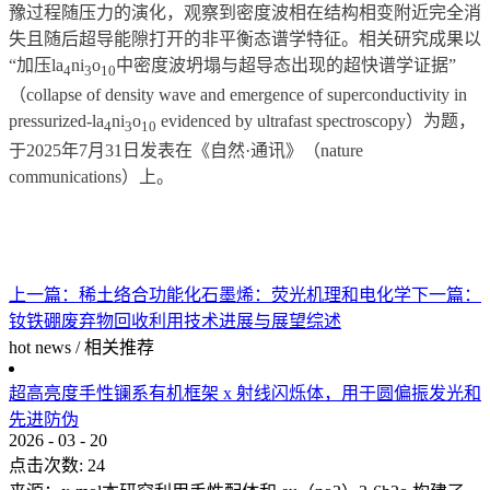
豫过程
随压力的演化，观察到密度波相在结构相变附近完全消
失且随后超导能隙打开的非平衡态谱学特征。相关研究成果以
“加压la
ni
o
中密度波坍塌与超导态出现的超快谱学证据”
4
3
10
（collapse of density wave and emergence of superconductivity in
pressurized-la
ni
o
evidenced by ultrafast spectroscopy）为题，
4
3
10
于2025年7月31日发表在《自然·通讯》（nature
communications）上。
上一篇：
稀土络合功能化石墨烯：荧光机理和电化学
下一篇：
钕铁硼废弃物回收利用技术进展与展望综述
hot news
/
相关推荐
超高亮度手性镧系有机框架 x 射线闪烁体，用于圆偏振发光和
先进防伪
2026
-
03
-
20
点击次数:
24