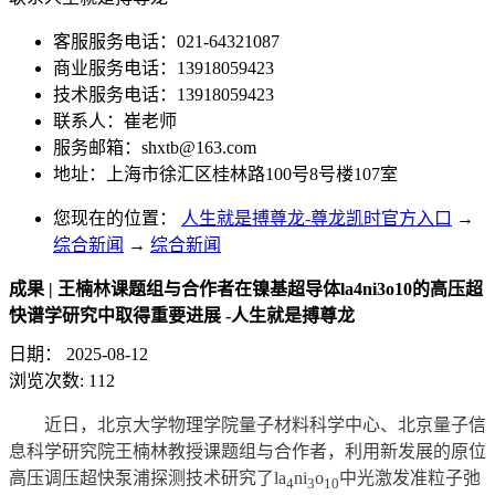
客服服务电话：021-64321087
商业服务电话：13918059423
技术服务电话：13918059423
联系人：崔老师
服务邮箱：
shxtb@163.com
地址：上海市徐汇区桂林路100号8号楼107室
您现在的位置：
人生就是搏尊龙-尊龙凯时官方入口
→
综合新闻
→
综合新闻
成果 | 王楠林课题组与合作者在镍基超导体la4ni3o10的高压超
快谱学研究中取得重要进展 -人生就是搏尊龙
日期：
2025-08-12
浏览次数:
112
近日，北京大学物理学院量子材料科学中心、北京量子信
息科学研究院王楠林教授课题组与合作者，利用新发展的原位
高压调压超快泵浦探测技术研究了la
ni
o
中光激发准粒子
弛
4
3
10