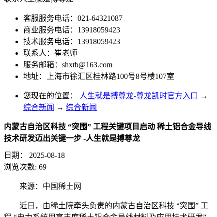
客服服务电话：021-64321087
商业服务电话：13918059423
技术服务电话：13918059423
联系人：崔老师
服务邮箱：
shxtb@163.com
地址：上海市徐汇区桂林路100号8号楼107室
您现在的位置：
人生就是搏尊龙-尊龙凯时官方入口
→
综合新闻
→
综合新闻
内蒙古自治区科技 “突围” 工程关键项目启动 稀土铝合金导线
技术研发迈出关键一步 -人生就是搏尊龙
日期：
2025-08-18
浏览次数:
69
来源：中国稀土网
近日，由稀土院牵头负责的内蒙古自治区科技 “突围” 工