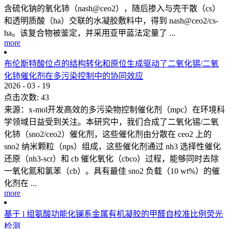
含硫化钠的氧化铈（nash@ceo2），随后掺入与壳干散（cs）
和透明质酸（ha）交联的水凝胶敷料中，得到 nash@ceo2/cs-
ha。该复合物被鉴定，并采用亚甲蓝法定量了 ...
more
布伦斯特酸位点的结构转化和原位生成驱动了二氧化锡/二氧
化铈催化剂在多污染控制中的协同效应
2026
-
03
-
19
点击次数:
43
来源：x-mol开发高效的多污染物控制催化剂（mpc）在环境科
学领域日益受到关注。本研究中，我们合成了二氧化锡/二氧
化铈（sno2/ceo2）催化剂，这些催化剂由分散在 ceo2 上的
sno2 纳米颗粒（nps）组成，这些催化剂通过 nh3 选择性催化
还原（nh3-scr）和 cb 催化氧化（cbco）过程，能够同时去除
一氧化氮和氯苯（cb）。具有最佳 sno2 负载（10 wt%）的催
化剂在 ...
more
基于 l 组氨酸功能化镧系金属有机凝胶的甲醛自校准比例荧光
检测