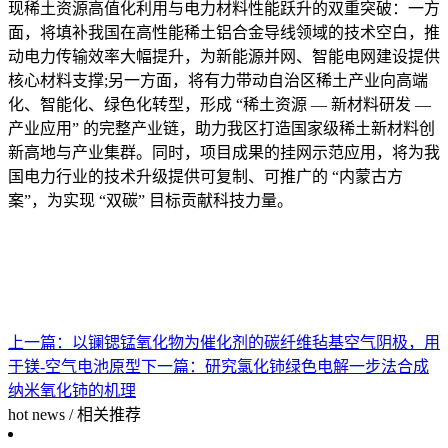
现稀土资源高值化利用与电力材料性能跃升的双重突破：一方
面，将填补我国在高性能稀土铝合金导线领域的技术空白，推
动电力传输效率大幅提升，为新能源并网、智能电网建设提供
核心材料支撑;另一方面，将有力带动自治区稀土产业向高端
化、智能化、绿色化转型，形成 “稀土资源 — 新材料研发 —
产业应用” 的完整产业链，助力我区打造国家级稀土新材料创
新高地与产业集群。同时，项目成果的挂网示范应用，将为我
国电力行业的技术升级提供可复制、可推广的 “内蒙古方
案”，为实现 “双碳” 目标贡献科技力量。
上一篇：
以镧锶锰氧化物为催化剂的碳纤维毡基空气阴极，用
于镁-空气电池原型
下一篇：
研究氯化铈绿色电解一步法合成
纳米氧化铈的机理
hot news
/
相关推荐