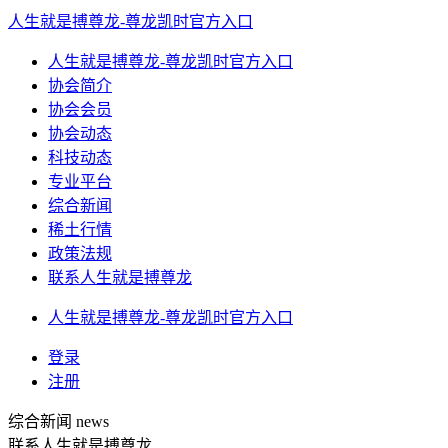
人生就是搏尊龙-尊龙凯时官方入口
人生就是搏尊龙-尊龙凯时官方入口
协会简介
协会会员
协会动态
科技动态
专业平台
综合新闻
稀土行情
政策法规
联系人生就是搏尊龙
人生就是搏尊龙-尊龙凯时官方入口
登录
注册
综合新闻
news
联系人生就是搏尊龙