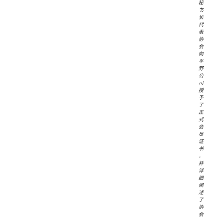
秘
书
长
代
表
协
会
向
平
野
公
司
授
予
了
正
式
会
员
证
书
，
并
详
细
阐
述
了
协
会