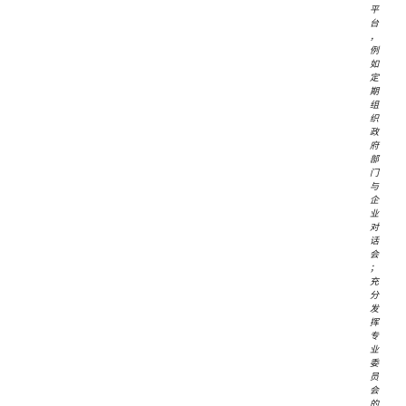
平
台
，
例
如
定
期
组
织
政
府
部
门
与
企
业
对
话
会
；
充
分
发
挥
专
业
委
员
会
的