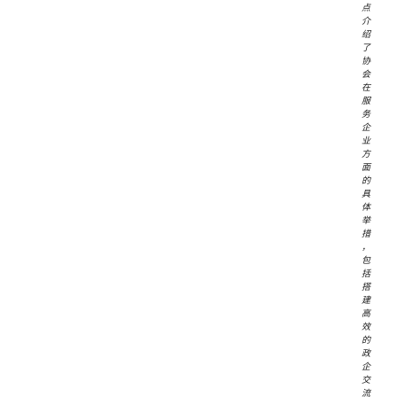
点
介
绍
了
协
会
在
服
务
企
业
方
面
的
具
体
举
措
，
包
括
搭
建
高
效
的
政
企
交
流