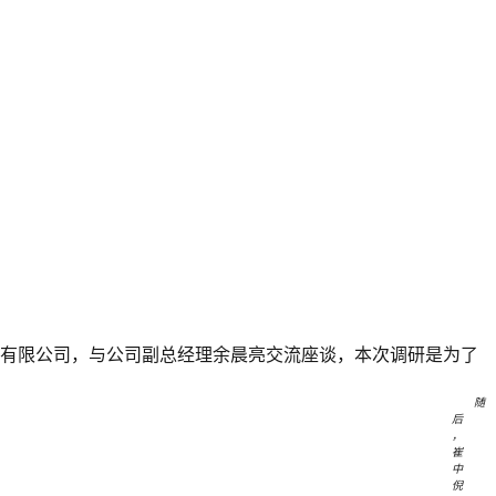
磁气有限公司，与公司副总经理余晨亮交流座谈，本次调研是为了
随
后
，
崔
中
倪