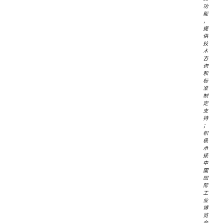
功
能
，
提
供
技
术
咨
询
和
标
准
制
定
支
持
；
积
极
承
接
中
国
国
际
工
业
博
览
会