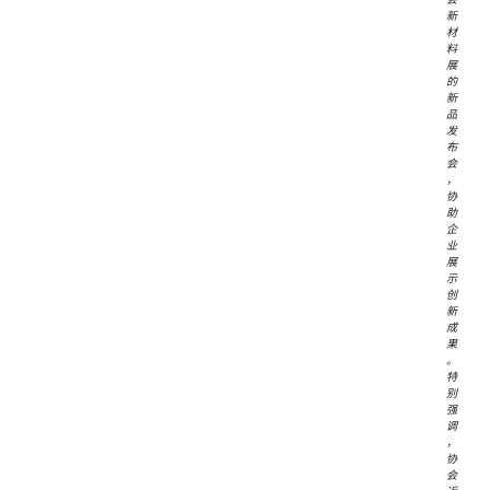
新
材
料
展
的
新
品
发
布
会
，
协
助
企
业
展
示
创
新
成
果
。
特
别
强
调
，
协
会