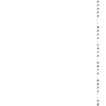
的
办
会
宗
旨
—
—
“
服
务
企
业
、
引
领
行
业
、
助
推
产
业
、
赋
能
百
业
”
。
他
重