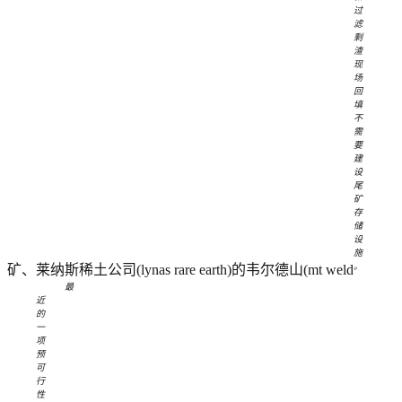
过
滤
剩
渣
现
场
回
填
不
需
要
建
设
尾
矿
存
储
设
施
。
矿、莱纳斯稀土公司(lynas rare earth)的韦尔德山(
mt weld
最
近
的
一
项
预
可
行
性