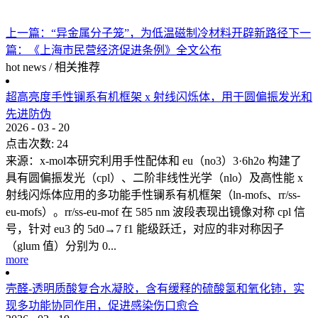
上一篇：
“异金属分子笼”，为低温磁制冷材料开辟新路径
下一
篇：
《上海市民营经济促进条例》全文公布
hot news
/
相关推荐
超高亮度手性镧系有机框架 x 射线闪烁体，用于圆偏振发光和
先进防伪
2026
-
03
-
20
点击次数:
24
来源：x-mol本研究利用手性配体和 eu（no3）3·6h2o 构建了
具有圆偏振发光（cpl）、二阶非线性光学（nlo）及高性能 x
射线闪烁体应用的多功能手性镧系有机框架（ln-mofs、rr/ss-
eu-mofs）。rr/ss-eu-mof 在 585 nm 波段表现出镜像对称 cpl 信
号，针对 eu3 的 5d0→7 f1 能级跃迁，对应的非对称因子
（glum 值）分别为 0...
more
壳醛-透明质酸复合水凝胶，含有缓释的硫酸氢和氧化铈，实
现多功能协同作用，促进感染伤口愈合