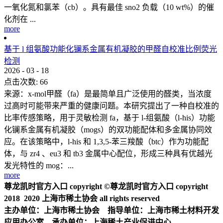
一氧化氮和氯苯（cb）。具有最佳 sno2 负载（10 wt%）的催
化剂在 ...
more
基于 l 组氨酸功能化镧系金属有机凝胶的甲醛自校准比例荧光
检测
2026
-
03
-
18
点击次数:
66
来源：x-mol甲醛（fa）是最简单且广泛使用的醛类，当浓度
过高时可能带来严重的健康问题。本研究提出了一种自校准的
比率传感策略，用于灵敏检测 fa，基于 l-组氨酸（l-his）功能
化镧系金属有机凝胶（mogs）的双功能配体和多金属协同效
应。在该策略中，l-his 和 1,3,5-苯三羧酸（btc）作为功能配
体，与 zr4 、eu3 和 tb3 金属中心配位，形成三种具有优越光
发光特性的 mog：...
more
尊龙凯时官方入口 copyright ©尊龙凯时官方入口 copyright
2018 2020 上海市稀土协会 all rights reserved
主办单位：上海市稀土协会 指导单位：上海市稀土材料开发
应用办公室 承办单位：上海稀土产业促进中心