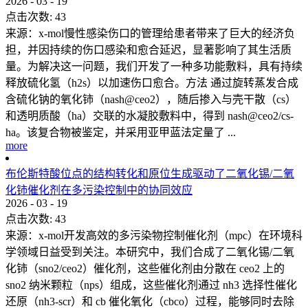
2026
-
03
-
19
点击次数:
43
来源：x-mol慢性感染伤口的管理给患者带来了巨大的经济负
担，并因持续的伤口感染和愈合延迟，显著影响了其生活质
量。为解决这一问题，我们开发了一种多功能敷料，具有持续
释放硫化氢（h2s）以加速伤口愈合。方法 通过旋转蒸发合成
含硫化钠的氧化铈（nash@ceo2），随后掺入与壳干散（cs）
和透明质酸（ha）交联的水凝胶敷料中，得到 nash@ceo2/cs-
ha。该复合物被鉴定，并采用亚甲蓝法定量了 ...
more
布伦斯特酸位点的结构转化和原位生成驱动了二氧化锡/二氧
化铈催化剂在多污染控制中的协同效应
2026
-
03
-
19
点击次数:
43
来源：x-mol开发高效的多污染物控制催化剂（mpc）在环境科
学领域日益受到关注。本研究中，我们合成了二氧化锡/二氧
化铈（sno2/ceo2）催化剂，这些催化剂由分散在 ceo2 上的
sno2 纳米颗粒（nps）组成，这些催化剂通过 nh3 选择性催化
还原（nh3-scr）和 cb 催化氧化（cbco）过程，能够同时去除