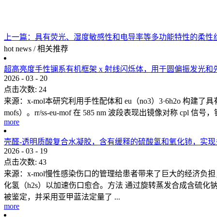
上一篇：
具有荧光、湿度敏感性和电导率等多功能特性的柔性
hot news
/
相关推荐
超高亮度手性镧系有机框架 x 射线闪烁体，用于圆偏振发光和
2026
-
03
-
20
点击次数:
24
来源：x-mol本研究利用手性配体和 eu（no3）3·6h2o 构建了
mofs）。rr/ss-eu-mof 在 585 nm 波段表现出镜像对称 cpl 
more
壳醛-透明质酸复合水凝胶，含有缓释的硫酸氢和氧化铈，实
2026
-
03
-
19
点击次数:
43
来源：x-mol慢性感染伤口的管理给患者带来了巨大的经济
化氢（h2s）以加速伤口愈合。方法 通过旋转蒸发合成含硫化钠的氧化
被鉴定，并采用亚甲蓝法定量了 ...
more