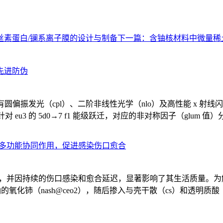
丝素蛋白/镧系离子膜的设计与制备
下一篇：
含铀核材料中微量稀
先进防伪
具有圆偏振发光（cpl）、二阶非线性光学（nlo）及高性能 x 射线闪烁体
信号，针对 eu3 的 5d0→7 f1 能级跃迁，对应的非对称因子（glum 值）分
现多功能协同作用，促进感染伤口愈合
负担，并因持续的伤口感染和愈合延迟，显著影响了其生活质量。
铈（nash@ceo2），随后掺入与壳干散（cs）和透明质酸（ha）