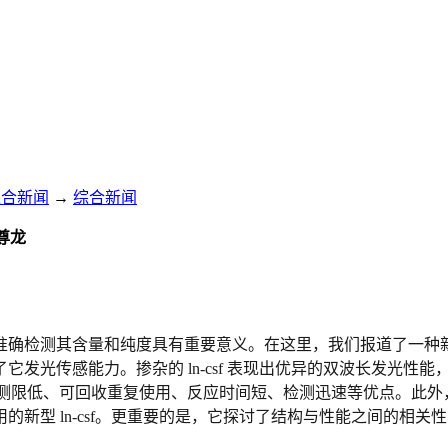
综合新闻
→
综合新闻
尊龙
确检测其含量和纯度具有重要意义。在这里，我们报道了一种新型镧
传感能力。掺杂的 ln-csf 表现出优异的双波长发光性能，在 d
2o。还具有检测限低、可回收重复使用、反应时间短、检测迅速等优点。此
新型 ln-csf。更重要的是，它探讨了结构与性能之间的相