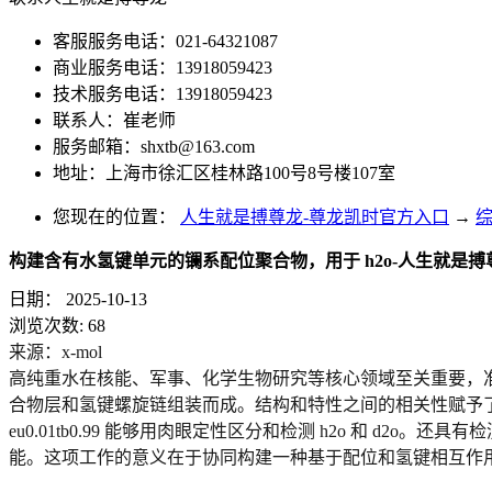
客服服务电话：021-64321087
商业服务电话：13918059423
技术服务电话：13918059423
联系人：崔老师
服务邮箱：
shxtb@163.com
地址：上海市徐汇区桂林路100号8号楼107室
您现在的位置：
人生就是搏尊龙-尊龙凯时官方入口
→
构建含有水氢键单元的镧系配位聚合物，用于 h2o-人生就是搏
日期：
2025-10-13
浏览次数:
68
来源：x-mol
高纯重水在核能、军事、化学生物研究等核心领域至关重要，准
合物层和氢键螺旋链组装而成。结构和特性之间的相关性赋予了它发光
eu0.01tb0.99 能够用肉眼定性区分和检测 h2o 和 d
能。这项工作的意义在于协同构建一种基于配位和氢键相互作用的