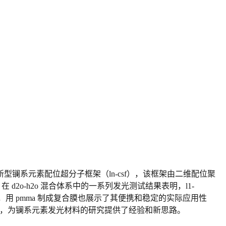
系元素配位超分子框架（ln-csf），该框架由二维配位聚
2o-h2o 混合体系中的一系列发光测试结果表明，l1-
外，用
pmma
制成复合膜也展示了其便携和稳定的实际应用性
关性，为镧系元素发光材料的研究提供了经验和新思路。