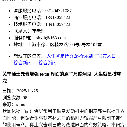
客服服务电话：021-64321087
商业服务电话：13918059423
技术服务电话：13918059423
联系人：崔老师
服务邮箱：
shxtb@163.com
地址：上海市徐汇区桂林路100号8号楼107室
您现在的位置：
人生就是搏尊龙-尊龙凯时官方入口
→
综合新闻
→
综合新闻
关于稀土元素增强 fe/tin 界面的原子尺度洞见 -人生就是搏尊
龙
日期：
2025-11-25
浏览次数:
98
来源：x-mol
钛氮化物（tin）涂层常用于航空发动机中的钢基部件以提升界
面性能，但钛合金与钢基材之间的粘附力较弱严重限制了部件
的使用寿命。稀土兴奋剂已成为改进界面的有效策略。本研究