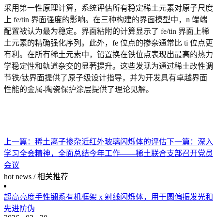
采用第一性原理计算，系统评估所有稳定
稀土元素
对原子尺度
上 fe/tin 界面强度的影响。在三种构建的
界面模型
中，n 端端
配置被认为最为稳定。界面粘附的计算显示了 fe/tin 界面上稀
土元素的精确强化序列。此外，fe 位点的掺杂通常比 ti 位点更
有利。在所有稀土元素中，铅置换在铁位点表现出最高的热力
学稳定性和轨道杂交的显著提升。这些发现为通过稀土改性调
节铁/钛界面提供了原子级设计指导，并为开发具有卓越界面
性能的金属-陶瓷保护涂层提供了理论见解。
上一篇：
稀土离子掺杂近红外玻璃闪烁体的评估
下一篇：
深入
学习全会精神，全面总结今年工作——稀土联合支部召开党员
会议
hot news
/
相关推荐
超高亮度手性镧系有机框架 x 射线闪烁体，用于圆偏振发光和
先进防伪