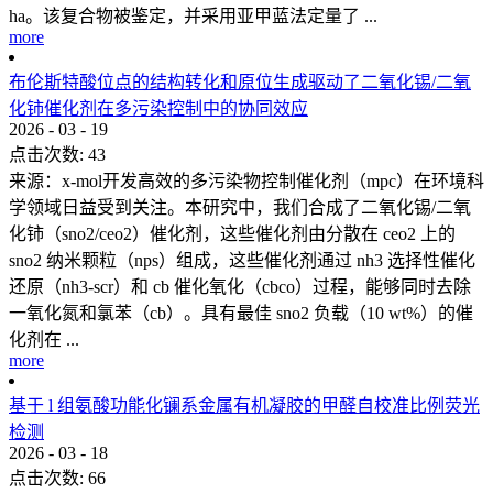
ha。该复合物被鉴定，并采用亚甲蓝法定量了 ...
more
布伦斯特酸位点的结构转化和原位生成驱动了二氧化锡/二氧
化铈催化剂在多污染控制中的协同效应
2026
-
03
-
19
点击次数:
43
来源：x-mol开发高效的多污染物控制催化剂（mpc）在环境科
学领域日益受到关注。本研究中，我们合成了二氧化锡/二氧
化铈（sno2/ceo2）催化剂，这些催化剂由分散在 ceo2 上的
sno2 纳米颗粒（nps）组成，这些催化剂通过 nh3 选择性催化
还原（nh3-scr）和 cb 催化氧化（cbco）过程，能够同时去除
一氧化氮和氯苯（cb）。具有最佳 sno2 负载（10 wt%）的催
化剂在 ...
more
基于 l 组氨酸功能化镧系金属有机凝胶的甲醛自校准比例荧光
检测
2026
-
03
-
18
点击次数:
66