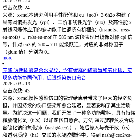
2026
-
03
-
20
点击次数:
24
来源：x-mol本研究利用手性配体和 eu（no3）3·6h2o 构建了
具有圆偏振发光（cpl）、二阶非线性光学（nlo）及高性能 x
射线闪烁体应用的多功能手性镧系有机框架（ln-mofs、rr/ss-
eu-mofs）。rr/ss-eu-mof 在 585 nm 波段表现出镜像对称 cpl 信
号，针对 eu3 的 5d0→7 f1 能级跃迁，对应的非对称因子
（glum 值）分别为 0...
more
壳醛-透明质酸复合水凝胶，含有缓释的硫酸氢和氧化铈，实
现多功能协同作用，促进感染伤口愈合
2026
-
03
-
19
点击次数:
43
来源：x-mol慢性感染伤口的管理给患者带来了巨大的经济负
担，并因持续的伤口感染和愈合延迟，显著影响了其生活质
量。为解决这一问题，我们开发了一种多功能敷料，具有持续
释放硫化氢（h2s）以加速伤口愈合。方法 通过旋转蒸发合成
含硫化钠的氧化铈（nash@ceo2），随后掺入与壳干散（cs）
和透明质酸（ha）交联的水凝胶敷料中，得到 nash@ceo2/cs-