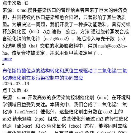
点击次数:
43
来源：x-mol慢性感染伤口的管理给患者带来了巨大的经济负
担，并因持续的伤口感染和愈合延迟，显著影响了其生活质
量。为解决这一问题，我们开发了一种多功能敷料，具有持续
释放硫化氢（h2s）以加速伤口愈合。方法 通过旋转蒸发合成
含硫化钠的氧化铈（nash@ceo2），随后掺入与壳干散（cs）
和透明质酸（ha）交联的水凝胶敷料中，得到 nash@ceo2/cs-
ha。该复合物被鉴定，并采用亚甲蓝法定量了 ...
more
布伦斯特酸位点的结构转化和原位生成驱动了二氧化锡/二氧
化铈催化剂在多污染控制中的协同效应
2026
-
03
-
19
点击次数:
43
来源：x-mol开发高效的多污染物控制催化剂（mpc）在环境科
学领域日益受到关注。本研究中，我们合成了二氧化锡/二氧
化铈（sno2/ceo2）催化剂，这些催化剂由分散在 ceo2 上的
sno2 纳米颗粒（nps）组成，这些催化剂通过 nh3 选择性催化
还原（nh3-scr）和 cb 催化氧化（cbco）过程，能够同时去除