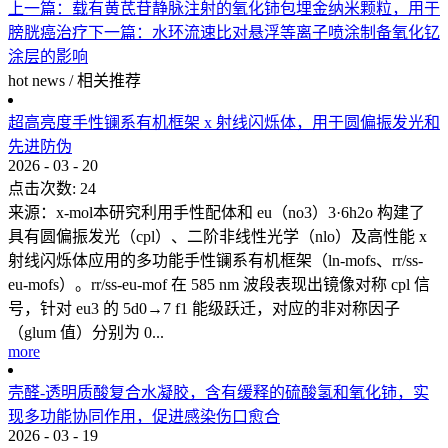
上一篇：
载有黄芪苷静脉注射的氧化铈包埋金纳米颗粒，用于
膀胱癌治疗
下一篇：
水环流速比对悬浮等离子喷涂制备氧化钇
涂层的影响
hot news
/
相关推荐
超高亮度手性镧系有机框架 x 射线闪烁体，用于圆偏振发光和
先进防伪
2026
-
03
-
20
点击次数:
24
来源：x-mol本研究利用手性配体和 eu（no3）3·6h2o 构建了
具有圆偏振发光（cpl）、二阶非线性光学（nlo）及高性能 x
射线闪烁体应用的多功能手性镧系有机框架（ln-mofs、rr/ss-
eu-mofs）。rr/ss-eu-mof 在 585 nm 波段表现出镜像对称 cpl 信
号，针对 eu3 的 5d0→7 f1 能级跃迁，对应的非对称因子
（glum 值）分别为 0...
more
壳醛-透明质酸复合水凝胶，含有缓释的硫酸氢和氧化铈，实
现多功能协同作用，促进感染伤口愈合
2026
-
03
-
19