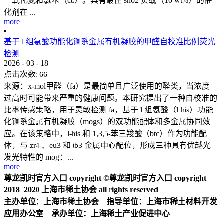
一氧化氮和氯苯（cb）。具有最佳 sno2 负载（10 wt%）的催
化剂在 ...
more
基于 l 组氨酸功能化镧系金属有机凝胶的甲醛自校准比例荧光
检测
2026
-
03
-
18
点击次数:
66
来源：x-mol甲醛（fa）是最简单且广泛使用的醛类，当浓度
过高时可能带来严重的健康问题。本研究提出了一种自校准的
比率传感策略，用于灵敏检测 fa，基于 l-组氨酸（l-his）功能
化镧系金属有机凝胶（mogs）的双功能配体和多金属协同效
应。在该策略中，l-his 和 1,3,5-苯三羧酸（btc）作为功能配
体，与 zr4 、eu3 和 tb3 金属中心配位，形成三种具有优越光
发光特性的 mog：...
more
尊龙凯时官方入口 copyright ©尊龙凯时官方入口 copyright
2018 2020 上海市稀土协会 all rights reserved
主办单位：上海市稀土协会 指导单位：上海市稀土材料开发
应用办公室 承办单位：上海稀土产业促进中心