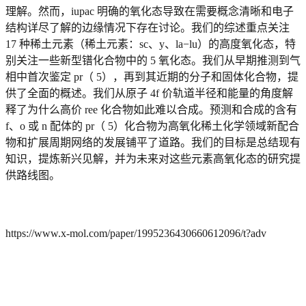
理解。然而，iupac 明确的氧化态导致在需要概念清晰和电子
结构详尽了解的边缘情况下存在讨论。我们的综述重点关注
17 种稀土元素（稀土元素：sc、y、la−lu）的高度氧化态，特
别关注一些新型镨化合物中的 5 氧化态。我们从早期推测到气
相中首次鉴定 pr（ 5），再到其近期的分子和固体化合物，提
供了全面的概述。我们从原子 4f 价轨道半径和能量的角度解
释了为什么高价 ree 化合物如此难以合成。预测和合成的含有
f、o 或 n 配体的 pr（ 5）化合物为高氧化稀土化学领域新配合
物和扩展周期网络的发展铺平了道路。我们的目标是总结现有
知识，提炼新兴见解，并为未来对这些元素高氧化态的研究提
供路线图。
https://www.x-mol.com/paper/1995236430660612096/t?adv