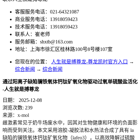
客服服务电话：021-64321087
商业服务电话：13918059423
技术服务电话：13918059423
联系人：崔老师
服务邮箱：
shxtb@163.com
地址：上海市徐汇区桂林路100号8号楼107室
您现在的位置：
人生就是搏尊龙-尊龙凯时官方入口
→
综合新闻
→
综合新闻
通过阳离子缺陷镧铁氧体钙钛矿氧化物驱动过氧单硫酸盐活化
-人生就是搏尊龙
日期：
2025-12-08
浏览次数:
239
来源：x-mol
雌激素常见于奶牛场废水中，因其对生物健康和环境的负面影
响而受到关注。本文采用溶胶-凝胶法和水热法合成了具有 la
缺陷的镧铁氧体钙钛矿氧化物（lafeo3），以高效降解过硫酸