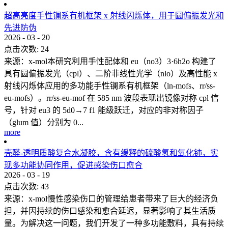
超高亮度手性镧系有机框架 x 射线闪烁体，用于圆偏振发光和
先进防伪
2026
-
03
-
20
点击次数:
24
来源：x-mol本研究利用手性配体和 eu（no3）3·6h2o 构建了
具有圆偏振发光（cpl）、二阶非线性光学（nlo）及高性能 x
射线闪烁体应用的多功能手性镧系有机框架（ln-mofs、rr/ss-
eu-mofs）。rr/ss-eu-mof 在 585 nm 波段表现出镜像对称 cpl 信
号，针对 eu3 的 5d0→7 f1 能级跃迁，对应的非对称因子
（glum 值）分别为 0...
more
壳醛-透明质酸复合水凝胶，含有缓释的硫酸氢和氧化铈，实
现多功能协同作用，促进感染伤口愈合
2026
-
03
-
19
点击次数:
43
来源：x-mol慢性感染伤口的管理给患者带来了巨大的经济负
担，并因持续的伤口感染和愈合延迟，显著影响了其生活质
量。为解决这一问题，我们开发了一种多功能敷料，具有持续