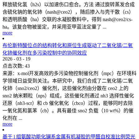
释放硫化氢（h2s）以加速伤口愈合。方法 通过旋转蒸发合成
含硫化钠的氧化铈（nash@ceo2），随后掺入与壳干散（cs）
和透明质酸（ha）交联的水凝胶敷料中，得到 nash@ceo2/cs-
ha。该复合物被鉴定，并采用亚甲蓝法定量了 ...
more
布伦斯特酸位点的结构转化和原位生成驱动了二氧化锡/二氧
化铈催化剂在多污染控制中的协同效应
2026
-
03
-
19
点击次数:
43
来源：x-mol开发高效的多污染物控制催化剂（mpc）在环境科
学领域日益受到关注。本研究中，我们合成了二氧化锡/二氧
化铈（sno2/ceo2）催化剂，这些催化剂由分散在 ceo2 上的
sno2 纳米颗粒（nps）组成，这些催化剂通过 nh3 选择性催化
还原（nh3-scr）和 cb 催化氧化（cbco）过程，能够同时去除
一氧化氮和氯苯（cb）。具有最佳 sno2 负载（10 wt%）的催
化剂在 ...
more
基于 l 组氨酸功能化镧系金属有机凝胶的甲醛自校准比例荧光