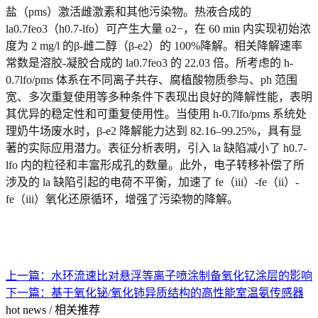
盐（
pms
）激活雌激素和其他污染物。热液合成的
la0.7feo3（h0.7-lfo）可产生大量 o2−，在 60 min 内实现初始浓
度为 2 mg/l 的β-雌二醇（β-e2）的 100%降解。相关降解速率
常数是溶胶-凝胶合成的 la0.7feo3 的 22.03 倍。所考虑的 h-
0.7lfo/pms 体系在不同离子共存、腐植酸物质参与、ph 范围
宽、多次重复使用等多种条件下表现出良好的降解性能，表明
其优异的稳定性和可重复使用性。当使用 h-0.7lfo/pms 系统处
理奶牛场废水时，β-e2 降解能力达到 82.16–99.25%，具有显
著的实际应用潜力。表征分析表明，引入 la 缺陷减小了 h0.7-
lfo 内的粒径和丰富形成孔的数量。此外，电子转移补偿了所
涉及的 la 缺陷引起的电荷不平衡，加速了 fe（iii）-fe（ii）-
fe（iii）氧化还原循环，增强了污染物的降解。
上一篇：
水环流速比对悬浮等离子喷涂制备氧化钇涂层的影响
下一篇：
基于氧化铋/氧化铈异质结构的高性能室温氨传感器
hot news
/
相关推荐