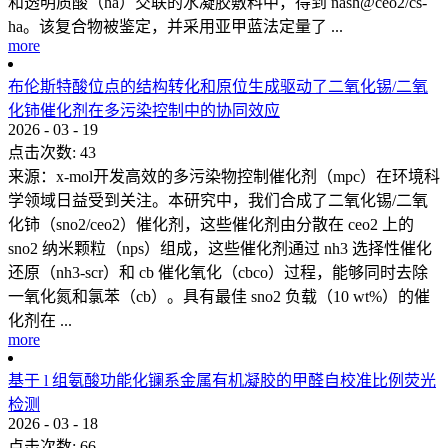
和透明质酸（ha）交联的水凝胶敷料中，得到 nash@ceo2/cs-
ha。该复合物被鉴定，并采用亚甲蓝法定量了 ...
more
布伦斯特酸位点的结构转化和原位生成驱动了二氧化锡/二氧
化铈催化剂在多污染控制中的协同效应
2026
-
03
-
19
点击次数:
43
来源：x-mol开发高效的多污染物控制催化剂（mpc）在环境科
学领域日益受到关注。本研究中，我们合成了二氧化锡/二氧
化铈（sno2/ceo2）催化剂，这些催化剂由分散在 ceo2 上的
sno2 纳米颗粒（nps）组成，这些催化剂通过 nh3 选择性催化
还原（nh3-scr）和 cb 催化氧化（cbco）过程，能够同时去除
一氧化氮和氯苯（cb）。具有最佳 sno2 负载（10 wt%）的催
化剂在 ...
more
基于 l 组氨酸功能化镧系金属有机凝胶的甲醛自校准比例荧光
检测
2026
-
03
-
18
点击次数:
66