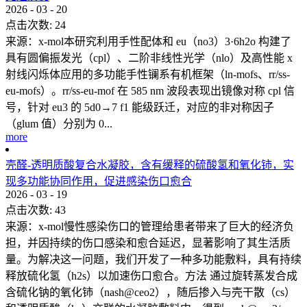
2026
-
03
-
20
点击次数:
24
来源：x-mol本研究利用手性配体和 eu（no3）3·6h2o 构建了
具有圆偏振发光（cpl）、二阶非线性光学（nlo）及高性能 x
射线闪烁体应用的多功能手性镧系有机框架（ln-mofs、rr/ss-
eu-mofs）。rr/ss-eu-mof 在 585 nm 波段表现出镜像对称 cpl 信
号，针对 eu3 的 5d0→7 f1 能级跃迁，对应的非对称因子
（glum 值）分别为 0...
more
壳醛-透明质酸复合水凝胶，含有缓释的硫酸氢和氧化铈，实
现多功能协同作用，促进感染伤口愈合
2026
-
03
-
19
点击次数:
43
来源：x-mol慢性感染伤口的管理给患者带来了巨大的经济负
担，并因持续的伤口感染和愈合延迟，显著影响了其生活质
量。为解决这一问题，我们开发了一种多功能敷料，具有持续
释放硫化氢（h2s）以加速伤口愈合。方法 通过旋转蒸发合成
含硫化钠的氧化铈（nash@ceo2），随后掺入与壳干散（cs）