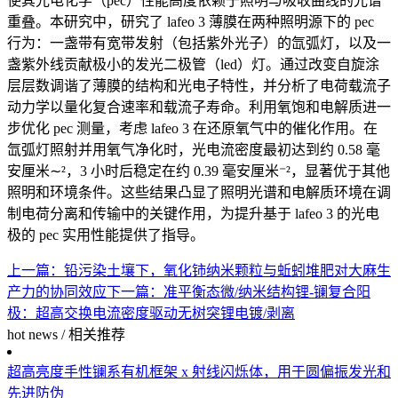
使其光电化学（pec）性能高度依赖于照明与吸收曲线的光谱
重叠。本研究中，研究了 lafeo 3 薄膜在两种照明源下的 pec
行为：一盏带有宽带发射（包括紫外光子）的
氙弧灯
，以及一
盏紫外线贡献极小的发光二极管（led）灯。通过改变自旋涂
层层数调谐了薄膜的结构和光电子特性，并分析了
电荷载流子
动力学以量化复合速率和载流子寿命。利用氧饱和电解质进一
步优化 pec 测量，考虑 lafeo 3 在还原氧气中的催化作用。在
氙弧灯照射并用氧气净化时，光电流密度最初达到约 0.58 毫
安厘米∼²，3 小时后稳定在约 0.39 毫安厘米⁻²，显著优于其他
照明和环境条件。这些结果凸显了照明光谱和电解质环境在调
制电荷分离和传输中的关键作用，为提升基于 lafeo 3 的光电
极的 pec 实用性能提供了指导。
上一篇：
铅污染土壤下，氧化铈纳米颗粒与蚯蚓堆肥对大麻生
产力的协同效应
下一篇：
准平衡态微/纳米结构锂-镧复合阳
极：超高交换电流密度驱动无树突锂电镀/剥离
hot news
/
相关推荐
超高亮度手性镧系有机框架 x 射线闪烁体，用于圆偏振发光和
先进防伪