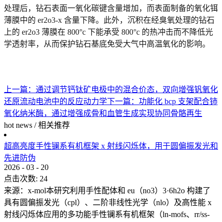
处理后，钻石表面一氧化碳键含量增加，而表面制备的氧化铒
薄膜中的 er2o3-x 含量下降。此外，沉积在经臭氧处理的钻石
上的 er2o3 薄膜在 800°c 下能承受 800°c 的热冲击而不降低光
学透射率，从而保护钻石基底免受大气中高温氧化的影响。
上一篇：
通过调节钙钛矿电极中的混合价态，双向增强钒氧化
还原流动电池中的反应动力学
下一篇：
功能化 bcp 支架配合铈
氧化纳米酶，通过增强成骨和血管生成实现协同骨骼再生
hot news
/
相关推荐
超高亮度手性镧系有机框架 x 射线闪烁体，用于圆偏振发光和
先进防伪
2026
-
03
-
20
点击次数:
24
来源：x-mol本研究利用手性配体和 eu（no3）3·6h2o 构建了
具有圆偏振发光（cpl）、二阶非线性光学（nlo）及高性能 x
射线闪烁体应用的多功能手性镧系有机框架（ln-mofs、rr/ss-