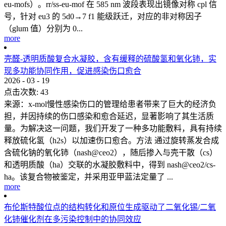
eu-mofs）。rr/ss-eu-mof 在 585 nm 波段表现出镜像对称 cpl 信
号，针对 eu3 的 5d0→7 f1 能级跃迁，对应的非对称因子
（glum 值）分别为 0...
more
壳醛-透明质酸复合水凝胶，含有缓释的硫酸氢和氧化铈，实
现多功能协同作用，促进感染伤口愈合
2026
-
03
-
19
点击次数:
43
来源：x-mol慢性感染伤口的管理给患者带来了巨大的经济负
担，并因持续的伤口感染和愈合延迟，显著影响了其生活质
量。为解决这一问题，我们开发了一种多功能敷料，具有持续
释放硫化氢（h2s）以加速伤口愈合。方法 通过旋转蒸发合成
含硫化钠的氧化铈（nash@ceo2），随后掺入与壳干散（cs）
和透明质酸（ha）交联的水凝胶敷料中，得到 nash@ceo2/cs-
ha。该复合物被鉴定，并采用亚甲蓝法定量了 ...
more
布伦斯特酸位点的结构转化和原位生成驱动了二氧化锡/二氧
化铈催化剂在多污染控制中的协同效应