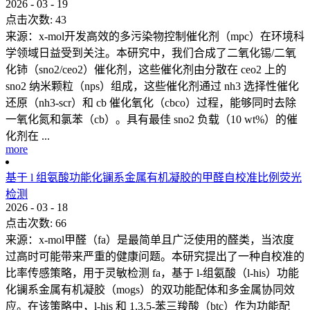
2026
-
03
-
19
点击次数:
43
来源：x-mol开发高效的多污染物控制催化剂（mpc）在环境科
学领域日益受到关注。本研究中，我们合成了二氧化锡/二氧
化铈（sno2/ceo2）催化剂，这些催化剂由分散在 ceo2 上的
sno2 纳米颗粒（nps）组成，这些催化剂通过 nh3 选择性催化
还原（nh3-scr）和 cb 催化氧化（cbco）过程，能够同时去除
一氧化氮和氯苯（cb）。具有最佳 sno2 负载（10 wt%）的催
化剂在 ...
more
基于 l 组氨酸功能化镧系金属有机凝胶的甲醛自校准比例荧光
检测
2026
-
03
-
18
点击次数:
66
来源：x-mol甲醛（fa）是最简单且广泛使用的醛类，当浓度
过高时可能带来严重的健康问题。本研究提出了一种自校准的
比率传感策略，用于灵敏检测 fa，基于 l-组氨酸（l-his）功能
化镧系金属有机凝胶（mogs）的双功能配体和多金属协同效
应。在该策略中，l-his 和 1,3,5-苯三羧酸（btc）作为功能配