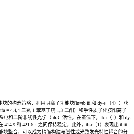
，利用阴离子功能块[ln=tb iii 和 dy-s （4））获
） hbtfa = 4,4,4-三氟-1-苯基丁烷-1,3-二酮）和手性质子化胺阳离子
同时表现出铁电和二阶非线性光学（nlo）活性。在室温下，tb-r（1）和 dy-
414.9 和 421.6 k 之间保持稳定。此外，tb-r（1）表现出 tbiii
]− 功能块整合，可以成为精确构建与磁性或光致发光特性耦合的分