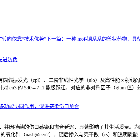
转向依靠“技术优势”
下一篇：
一种 mof-镧系系的兽状药物
先进防伪
具有圆偏振发光（cpl）、二阶非线性光学（nlo）及高性能 x 射线闪烁体
信号，针对 eu3 的 5d0→7 f1 能级跃迁，对应的非对称因子（glum 值）分
现多功能协同作用，促进感染伤口愈合
负担，并因持续的伤口感染和愈合延迟，显著影响了其生活质量。
铈（nash@ceo2），随后掺入与壳干散（cs）和透明质酸（ha）