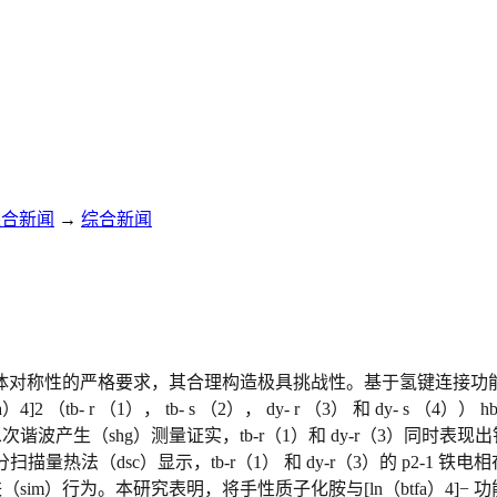
综合新闻
→
综合新闻
称性的严格要求，其合理构造极具挑战性。基于氢键连接功能块的构造策略
 （tb- r （1）， tb- s （2）， dy- r （3） 和 dy- s （4）
）。铁电表征和二次谐波产生（shg）测量证实，tb-r（1）和 dy-r（3）
差分扫描量热法（dsc）显示，tb-r（1） 和 dy-r（3）的 p2-1 铁电相在 
铁（sim）行为。本研究表明，将手性质子化胺与[ln（btfa）4