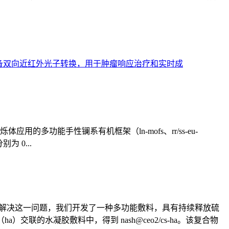
，具备双向近红外光子转换，用于肿瘤响应治疗和实时成
应用的多功能手性镧系有机框架（ln-mofs、rr/ss-eu-
别为 0...
为解决这一问题，我们开发了一种多功能敷料，具有持续释放硫
交联的水凝胶敷料中，得到 nash@ceo2/cs-ha。该复合物