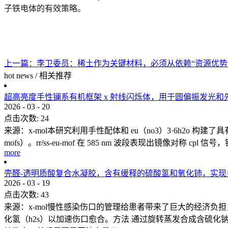
子铁电体的有效策略。
上一篇：
李卫委员：稀土作为关键材料，必须从依赖“资源优势”
hot news
/
相关推荐
超高亮度手性镧系有机框架 x 射线闪烁体，用于圆偏振发光和
2026
-
03
-
20
点击次数:
24
来源：x-mol本研究利用手性配体和 eu（no3）3·6h2o 构建了
mofs）。rr/ss-eu-mof 在 585 nm 波段表现出镜像对称 cpl 
more
壳醛-透明质酸复合水凝胶，含有缓释的硫酸氢和氧化铈，实
2026
-
03
-
19
点击次数:
43
来源：x-mol慢性感染伤口的管理给患者带来了巨大的经济
化氢（h2s）以加速伤口愈合。方法 通过旋转蒸发合成含硫化钠的氧化