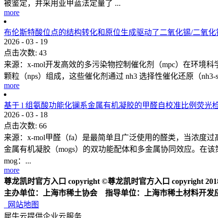
被鉴定，并采用亚甲蓝法定量了 ...
more
布伦斯特酸位点的结构转化和原位生成驱动了二氧化锡/二氧
2026
-
03
-
19
点击次数:
43
来源：x-mol开发高效的多污染物控制催化剂（mpc）在环境科学领
颗粒（nps）组成，这些催化剂通过 nh3 选择性催化还原（nh3-s
more
基于 l 组氨酸功能化镧系金属有机凝胶的甲醛自校准比例荧光
2026
-
03
-
18
点击次数:
66
来源：x-mol甲醛（fa）是最简单且广泛使用的醛类，当浓度过
金属有机凝胶（mogs）的双功能配体和多金属协同效应。在该策略中，l
mog：...
more
尊龙凯时官方入口 copyright ©尊龙凯时官方入口 copyright 2018 2
主办单位：上海市稀土协会 指导单位：上海市稀土材料开发
网站地图
犀牛云提供企业云服务