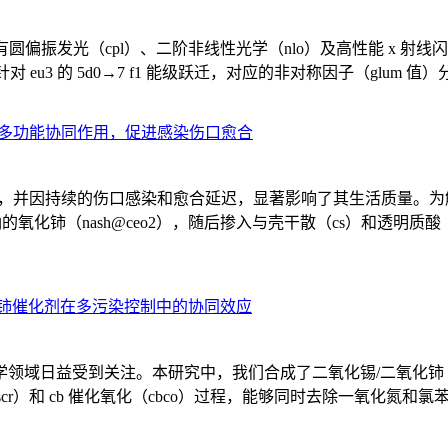
具有圆偏振发光（cpl）、二阶非线性光学（nlo）及高性能 x 射线闪烁体
信号，针对 eu3 的 5d0→7 f1 能级跃迁，对应的非对称因子（glum 值）分
现多功能协同作用，促进感染伤口愈合
负担，并因持续的伤口感染和愈合延迟，显著影响了其生活质量。
铈（nash@ceo2），随后掺入与壳干散（cs）和透明质酸（ha）
化铈催化剂在多污染控制中的协同效应
域日益受到关注。本研究中，我们合成了二氧化锡/二氧化铈（sno2/
cr）和 cb 催化氧化（cbco）过程，能够同时去除一氧化氮和氯苯（cb