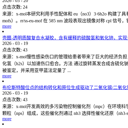
2026
-
03
-
20
点击次数:
24
来源：x-mol本研究利用手性配体和 eu（no3）3·6h2o 构建了
mofs）。rr/ss-eu-mof 在 585 nm 波段表现出镜像对称 cpl 
more
壳醛-透明质酸复合水凝胶，含有缓释的硫酸氢和氧化铈，实
2026
-
03
-
19
点击次数:
43
来源：x-mol慢性感染伤口的管理给患者带来了巨大的经济
化氢（h2s）以加速伤口愈合。方法 通过旋转蒸发合成含硫化钠的氧化
被鉴定，并采用亚甲蓝法定量了 ...
more
布伦斯特酸位点的结构转化和原位生成驱动了二氧化锡/二氧
2026
-
03
-
19
点击次数:
43
来源：x-mol开发高效的多污染物控制催化剂（mpc）在环境科学领
颗粒（nps）组成，这些催化剂通过 nh3 选择性催化还原（nh3-s
more