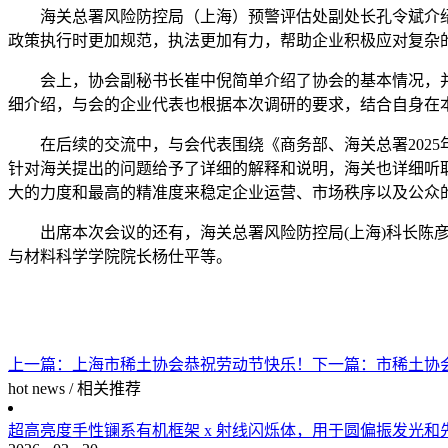
海关总署风险防控局（上海）预警评估处副处长孔令斌介
政策执行时更加规范，执法更加有力，帮助企业积极应对复杂
会上，协会副秘书长崔中倪简单介绍了协会的基本情况，
细介绍，与会的企业代表也根据本次调研的要求，结合自身在
在后续的交流中，与会代表围绕《商务部、海关总署202
针对海关提出的问题给予了详细的解释和说明，海关也详细听
大的力度和最高的精准度来稳定企业运营、市场秩序以及公众
出席本次会议的还有，海关总署风险防控局(上海)科长
与材料科学学院院长杨仕平等。
上一篇：
上海市稀土协会恭祝劳动节快乐！
下一篇：
市稀土协
hot news
/
相关推荐
超高亮度手性镧系有机框架 x 射线闪烁体，用于圆偏振发光和