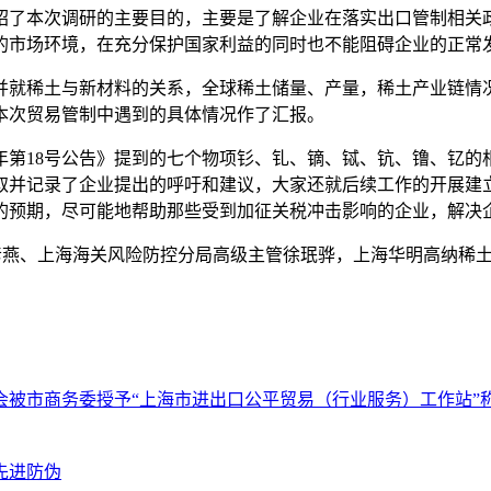
绍了本次调研的主要目的，主要是了解企业在落实出口管制相关
的市场环境，在充分保护国家利益的同时也不能阻碍企业的正常
并就稀土与新材料的关系，全球稀土储量、产量，稀土产业链情
本次贸易管制中遇到的具体情况作了汇报。
5年第18号公告》提到的七个物项钐、钆、镝、铽、钪、镥、钇
取并记录了企业提出的呼吁和建议，大家还就后续工作的开展建
的预期，尽可能地帮助那些受到加征关税冲击影响的企业，解决
陈彦燕、上海海关风险防控分局高级主管徐珉骅，上海华明高纳稀
会被市商务委授予“上海市进出口公平贸易（行业服务）工作站”
先进防伪