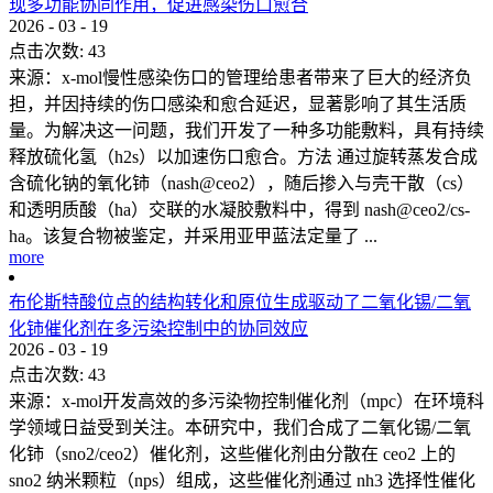
现多功能协同作用，促进感染伤口愈合
2026
-
03
-
19
点击次数:
43
来源：x-mol慢性感染伤口的管理给患者带来了巨大的经济负
担，并因持续的伤口感染和愈合延迟，显著影响了其生活质
量。为解决这一问题，我们开发了一种多功能敷料，具有持续
释放硫化氢（h2s）以加速伤口愈合。方法 通过旋转蒸发合成
含硫化钠的氧化铈（nash@ceo2），随后掺入与壳干散（cs）
和透明质酸（ha）交联的水凝胶敷料中，得到 nash@ceo2/cs-
ha。该复合物被鉴定，并采用亚甲蓝法定量了 ...
more
布伦斯特酸位点的结构转化和原位生成驱动了二氧化锡/二氧
化铈催化剂在多污染控制中的协同效应
2026
-
03
-
19
点击次数:
43
来源：x-mol开发高效的多污染物控制催化剂（mpc）在环境科
学领域日益受到关注。本研究中，我们合成了二氧化锡/二氧
化铈（sno2/ceo2）催化剂，这些催化剂由分散在 ceo2 上的
sno2 纳米颗粒（nps）组成，这些催化剂通过 nh3 选择性催化