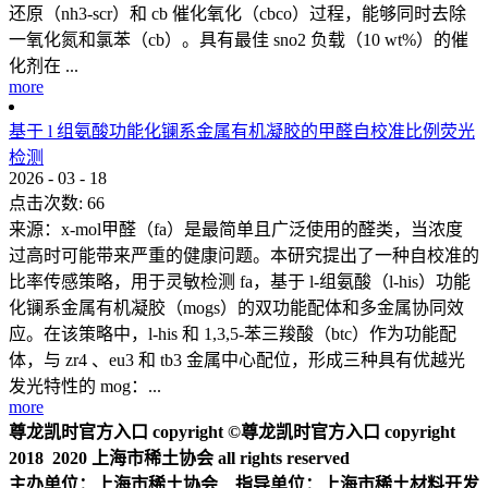
还原（nh3-scr）和 cb 催化氧化（cbco）过程，能够同时去除
一氧化氮和氯苯（cb）。具有最佳 sno2 负载（10 wt%）的催
化剂在 ...
more
基于 l 组氨酸功能化镧系金属有机凝胶的甲醛自校准比例荧光
检测
2026
-
03
-
18
点击次数:
66
来源：x-mol甲醛（fa）是最简单且广泛使用的醛类，当浓度
过高时可能带来严重的健康问题。本研究提出了一种自校准的
比率传感策略，用于灵敏检测 fa，基于 l-组氨酸（l-his）功能
化镧系金属有机凝胶（mogs）的双功能配体和多金属协同效
应。在该策略中，l-his 和 1,3,5-苯三羧酸（btc）作为功能配
体，与 zr4 、eu3 和 tb3 金属中心配位，形成三种具有优越光
发光特性的 mog：...
more
尊龙凯时官方入口 copyright ©尊龙凯时官方入口 copyright
2018 2020 上海市稀土协会 all rights reserved
主办单位：上海市稀土协会 指导单位：上海市稀土材料开发