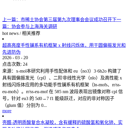
上一篇：
市稀土协会第三届第九次理事会会议成功召开
下一
篇：
协会参与上海海关调研
hot news
/
相关推荐
超高亮度手性镧系有机框架 x 射线闪烁体，用于圆偏振发光和
先进防伪
2026
-
03
-
20
点击次数:
24
来源：x-mol本研究利用手性配体和 eu（no3）3·6h2o 构建了
具有圆偏振发光（cpl）、二阶非线性光学（nlo）及高性能 x
射线闪烁体应用的多功能手性镧系有机框架（ln-mofs、rr/ss-
eu-mofs）。rr/ss-eu-mof 在 585 nm 波段表现出镜像对称 cpl 信
号，针对 eu3 的 5d0→7 f1 能级跃迁，对应的非对称因子
（glum 值）分别为 0...
more
壳醛-透明质酸复合水凝胶，含有缓释的硫酸氢和氧化铈，实