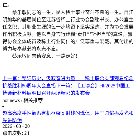
仁。
蔡乐敏同志的一生，是为稀土事业奋斗不息的一生。自江
阴加华的基层岗位至江苏省稀土行业协会副秘书长、办公室主
任之职，其职业生涯的每一步均留下坚实足迹，并为协会发展
作出积极贡献。他以自身言行诠释“责任”与“担当”的真谛，赢
得协会全体成员及稀土行业同仁的广泛尊重与爱戴。其付出的
努力与奉献必将永志不忘。
蔡乐敏同志请安息，一路走好！
上一篇：
铭记历史，汲取奋进力量——稀土联合支部观看纪念
抗战胜利80周年大会直播
下一篇：
【工博会】ciif2025中国工
博会新材料展明日召开两场精彩的发布会
hot news
/
相关推荐
超高亮度手性镧系有机框架 x 射线闪烁体，用于圆偏振发光和
先进防伪
2026
-
03
-
20
点击次数:
24