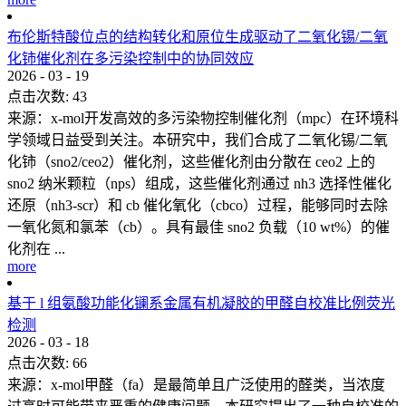
布伦斯特酸位点的结构转化和原位生成驱动了二氧化锡/二氧
化铈催化剂在多污染控制中的协同效应
2026
-
03
-
19
点击次数:
43
来源：x-mol开发高效的多污染物控制催化剂（mpc）在环境科
学领域日益受到关注。本研究中，我们合成了二氧化锡/二氧
化铈（sno2/ceo2）催化剂，这些催化剂由分散在 ceo2 上的
sno2 纳米颗粒（nps）组成，这些催化剂通过 nh3 选择性催化
还原（nh3-scr）和 cb 催化氧化（cbco）过程，能够同时去除
一氧化氮和氯苯（cb）。具有最佳 sno2 负载（10 wt%）的催
化剂在 ...
more
基于 l 组氨酸功能化镧系金属有机凝胶的甲醛自校准比例荧光
检测
2026
-
03
-
18
点击次数:
66
来源：x-mol甲醛（fa）是最简单且广泛使用的醛类，当浓度