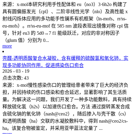
来源：x-mol本研究利用手性配体和 eu（no3）3·6h2o 构建了
具有圆偏振发光（cpl）、二阶非线性光学（nlo）及高性能 x
射线闪烁体应用的多功能手性镧系有机框架（ln-mofs、rr/ss-
eu-mofs）。rr/ss-eu-mof 在 585 nm 波段表现出镜像对称 cpl 信
号，针对 eu3 的 5d0→7 f1 能级跃迁，对应的非对称因子
（glum 值）分别为 0...
more
壳醛-透明质酸复合水凝胶，含有缓释的硫酸氢和氧化铈，实
现多功能协同作用，促进感染伤口愈合
2026
-
03
-
19
点击次数:
43
来源：x-mol慢性感染伤口的管理给患者带来了巨大的经济负
担，并因持续的伤口感染和愈合延迟，显著影响了其生活质
量。为解决这一问题，我们开发了一种多功能敷料，具有持续
释放硫化氢（h2s）以加速伤口愈合。方法 通过旋转蒸发合成
含硫化钠的氧化铈（nash@ceo2），随后掺入与壳干散（cs）
和透明质酸（ha）交联的水凝胶敷料中，得到 nash@ceo2/cs-
ha。该复合物被鉴定，并采用亚甲蓝法定量了 ...
more