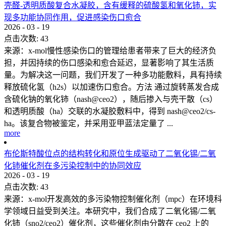
壳醛-透明质酸复合水凝胶，含有缓释的硫酸氢和氧化铈，实
现多功能协同作用，促进感染伤口愈合
2026
-
03
-
19
点击次数:
43
来源：x-mol慢性感染伤口的管理给患者带来了巨大的经济负
担，并因持续的伤口感染和愈合延迟，显著影响了其生活质
量。为解决这一问题，我们开发了一种多功能敷料，具有持续
释放硫化氢（h2s）以加速伤口愈合。方法 通过旋转蒸发合成
含硫化钠的氧化铈（nash@ceo2），随后掺入与壳干散（cs）
和透明质酸（ha）交联的水凝胶敷料中，得到 nash@ceo2/cs-
ha。该复合物被鉴定，并采用亚甲蓝法定量了 ...
more
布伦斯特酸位点的结构转化和原位生成驱动了二氧化锡/二氧
化铈催化剂在多污染控制中的协同效应
2026
-
03
-
19
点击次数:
43
来源：x-mol开发高效的多污染物控制催化剂（mpc）在环境科
学领域日益受到关注。本研究中，我们合成了二氧化锡/二氧
化铈（sno2/ceo2）催化剂，这些催化剂由分散在 ceo2 上的