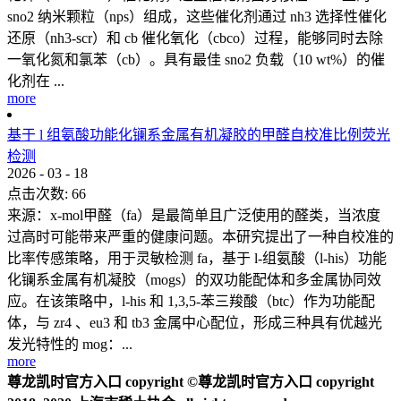
sno2 纳米颗粒（nps）组成，这些催化剂通过 nh3 选择性催化
还原（nh3-scr）和 cb 催化氧化（cbco）过程，能够同时去除
一氧化氮和氯苯（cb）。具有最佳 sno2 负载（10 wt%）的催
化剂在 ...
more
基于 l 组氨酸功能化镧系金属有机凝胶的甲醛自校准比例荧光
检测
2026
-
03
-
18
点击次数:
66
来源：x-mol甲醛（fa）是最简单且广泛使用的醛类，当浓度
过高时可能带来严重的健康问题。本研究提出了一种自校准的
比率传感策略，用于灵敏检测 fa，基于 l-组氨酸（l-his）功能
化镧系金属有机凝胶（mogs）的双功能配体和多金属协同效
应。在该策略中，l-his 和 1,3,5-苯三羧酸（btc）作为功能配
体，与 zr4 、eu3 和 tb3 金属中心配位，形成三种具有优越光
发光特性的 mog：...
more
尊龙凯时官方入口 copyright ©尊龙凯时官方入口 copyright