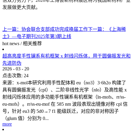
信双方努力下，2026年工博会新材料展区将为我国新材料产业
发展做更大贡献。
上一篇：
协会联合支部成功完成换届工作
下一篇：
《上海稀
土》—电子期刊2025年第3期上线
hot news
/
相关推荐
超高亮度手性镧系有机框架 x 射线闪烁体，用于圆偏振发光和
先进防伪
2026
-
03
-
20
点击次数:
24
来源：x-mol本研究利用手性配体和 eu（no3）3·6h2o 构建了
具有圆偏振发光（cpl）、二阶非线性光学（nlo）及高性能 x
射线闪烁体应用的多功能手性镧系有机框架（ln-mofs、rr/ss-
eu-mofs）。rr/ss-eu-mof 在 585 nm 波段表现出镜像对称 cpl 信
号，针对 eu3 的 5d0→7 f1 能级跃迁，对应的非对称因子
（glum 值）分别为 0...
more