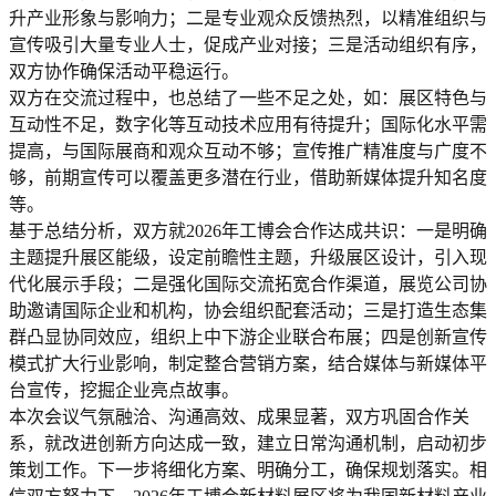
升产业形象与影响力；二是专业观众反馈热烈，以精准组织与
宣传吸引大量专业人士，促成产业对接；三是活动组织有序，
双方协作确保活动平稳运行。
双方在交流过程中，也总结了一些不足之处，如：展区特色与
互动性不足，数字化等互动技术应用有待提升；国际化水平需
提高，与国际展商和观众互动不够；宣传推广精准度与广度不
够，前期宣传可以覆盖更多潜在行业，借助新媒体提升知名度
等。
基于总结分析，双方就2026年工博会合作达成共识：一是明确
主题提升展区能级，设定前瞻性主题，升级展区设计，引入现
代化展示手段；二是强化国际交流拓宽合作渠道，展览公司协
助邀请国际企业和机构，协会组织配套活动；三是打造生态集
群凸显协同效应，组织上中下游企业联合布展；四是创新宣传
模式扩大行业影响，制定整合营销方案，结合媒体与新媒体平
台宣传，挖掘企业亮点故事。
本次会议气氛融洽、沟通高效、成果显著，双方巩固合作关
系，就改进创新方向达成一致，建立日常沟通机制，启动初步
策划工作。下一步将细化方案、明确分工，确保规划落实。相