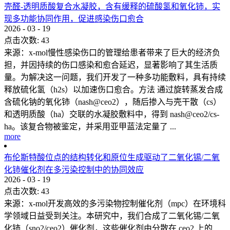
壳醛-透明质酸复合水凝胶，含有缓释的硫酸氢和氧化铈，实
现多功能协同作用，促进感染伤口愈合
2026
-
03
-
19
点击次数:
43
来源：x-mol慢性感染伤口的管理给患者带来了巨大的经济负
担，并因持续的伤口感染和愈合延迟，显著影响了其生活质
量。为解决这一问题，我们开发了一种多功能敷料，具有持续
释放硫化氢（h2s）以加速伤口愈合。方法 通过旋转蒸发合成
含硫化钠的氧化铈（nash@ceo2），随后掺入与壳干散（cs）
和透明质酸（ha）交联的水凝胶敷料中，得到 nash@ceo2/cs-
ha。该复合物被鉴定，并采用亚甲蓝法定量了 ...
more
布伦斯特酸位点的结构转化和原位生成驱动了二氧化锡/二氧
化铈催化剂在多污染控制中的协同效应
2026
-
03
-
19
点击次数:
43
来源：x-mol开发高效的多污染物控制催化剂（mpc）在环境科
学领域日益受到关注。本研究中，我们合成了二氧化锡/二氧
化铈（sno2/ceo2）催化剂，这些催化剂由分散在 ceo2 上的