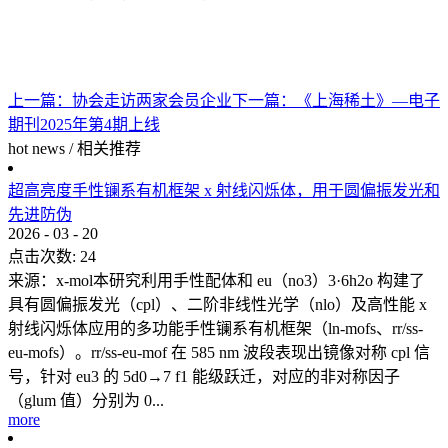
上一篇：
协会走访两家会员企业
下一篇：
《上海稀土》—电子
期刊2025年第4期上线
hot news
/
相关推荐
超高亮度手性镧系有机框架 x 射线闪烁体，用于圆偏振发光和
先进防伪
2026
-
03
-
20
点击次数:
24
来源：x-mol本研究利用手性配体和 eu（no3）3·6h2o 构建了
具有圆偏振发光（cpl）、二阶非线性光学（nlo）及高性能 x
射线闪烁体应用的多功能手性镧系有机框架（ln-mofs、rr/ss-
eu-mofs）。rr/ss-eu-mof 在 585 nm 波段表现出镜像对称 cpl 信
号，针对 eu3 的 5d0→7 f1 能级跃迁，对应的非对称因子
（glum 值）分别为 0...
more