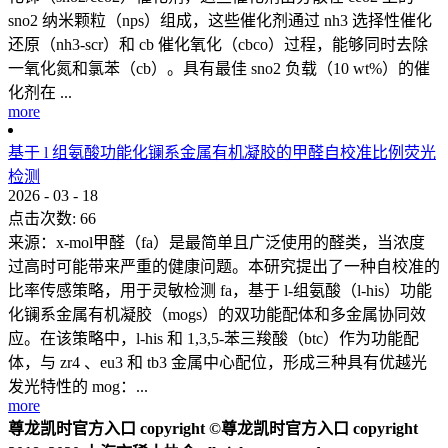
sno2 纳米颗粒（nps）组成，这些催化剂通过 nh3 选择性催化
还原（nh3-scr）和 cb 催化氧化（cbco）过程，能够同时去除
一氧化氮和氯苯（cb）。具有最佳 sno2 负载（10 wt%）的催
化剂在 ...
more
基于 l 组氨酸功能化镧系金属有机凝胶的甲醛自校准比例荧光
检测
2026
-
03
-
18
点击次数:
66
来源：x-mol甲醛（fa）是最简单且广泛使用的醛类，当浓度
过高时可能带来严重的健康问题。本研究提出了一种自校准的
比率传感策略，用于灵敏检测 fa，基于 l-组氨酸（l-his）功能
化镧系金属有机凝胶（mogs）的双功能配体和多金属协同效
应。在该策略中，l-his 和 1,3,5-苯三羧酸（btc）作为功能配
体，与 zr4 、eu3 和 tb3 金属中心配位，形成三种具有优越光
发光特性的 mog：...
more
尊龙凯时官方入口 copyright ©尊龙凯时官方入口 copyright