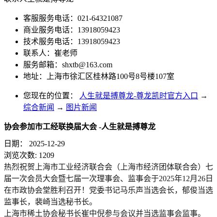
客服服务电话：021-64321087
商业服务电话：13918059423
技术服务电话：13918059423
联系人：崔老师
服务邮箱：
shxtb@163.com
地址：上海市徐汇区桂林路100号8号楼107室
您现在的位置：
人生就是搏尊龙-尊龙凯时官方入口
→
综合新闻
→
图片新闻
协会参加市工经联换届大会 -人生就是搏尊龙
日期：
2025-12-29
浏览次数:
1209
热烈祝贺上海市工业经济联合会（上海市经济团体联合会）七
届一次会员大会暨七届一次理事会、监事会于2025年12月26日
在市政协会堂胜利召开！党委书记马乐声当选会长，郁俊当选
监事长，裴崎当选秘书长。
上海市稀土协会秘书长崔中倪参与会议并当选监事会监事。