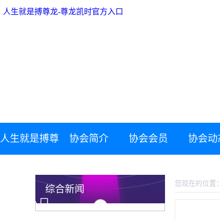
人生就是搏尊龙-尊龙凯时官方入口
人生就是搏尊
协会简介
协会会员
协会动
人生就是搏尊龙-尊龙凯时官方入口
龙-尊龙凯时
您现在的位置
综合新闻
官方入口