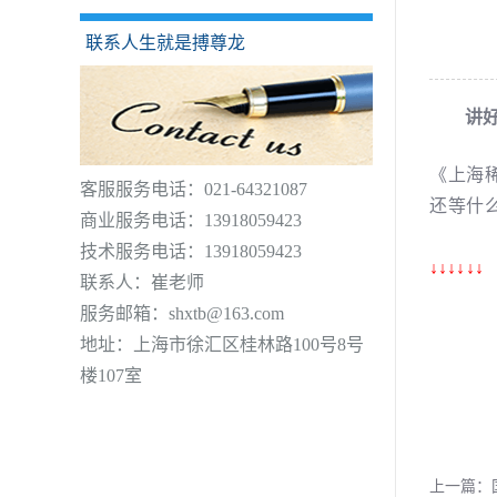
联系人生就是搏尊龙
讲
《上海稀
客服服务电话：021-64321087
还等什
商业服务电话：13918059423
技术服务电话：13918059423
↓↓↓
↓↓
↓
联系人：崔老师
服务邮箱：
shxtb@163.com
地址：上海市徐汇区桂林路100号8号
楼107室
上一篇：