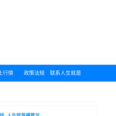
土行情
政策法规
联系人生就是
搏尊龙
线 -人生就是搏尊龙