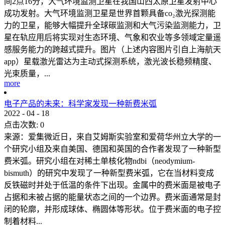
间2点16分，大气环境监测卫星在我国山西太原卫星发射中心
成功发射。大气环境监测卫星是世界首颗具备co₂激光探测能
力的卫星，能够大幅提升全球碳监测和大气污染监测能力，卫
星在轨应用后将实现对生态环境、气象和农业等多领域定量遥
感服务能力的跨越式提升。图片（上述内容图片引自上海航天
app）星载激光雷达为主动式探测系统，激光波长稳频精度、
光束质量，...
more
电子产品的未来：科学家发现一种新费米弧
2022
-
04
-
18
点击次数:
0
来源：爱集微近日，来自艾姆斯实验室和爱荷华州立大学的一
个研究小组及来自美国、德国和英国的合作者发现了一种新型
费米弧。研究小组在对稀土单核化物ndbi（neodymium-
bismuth）的研究中发现了一种新型费米弧，它在当材料变成
反铁磁时并处于低温的条件下出现。金属中的费米面是被电子
占据和未被占据的能量状态之间的一个边界。费米面通常是封
闭的轮廓，并形成球体、椭圆体等形状。位于费米面的电子控
制着材料...