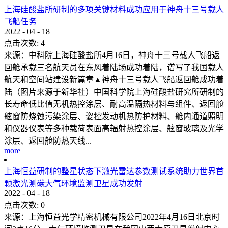
上海硅酸盐所研制的多项关键材料成功应用于神舟十三号载人
飞船任务
2022
-
04
-
18
点击次数:
4
来源：中科院上海硅酸盐所4月16日，神舟十三号载人飞船返
回舱承载三名航天员在东风着陆场成功着陆，谱写了我国载人
航天和空间站建设新篇章▲神舟十三号载人飞船返回舱成功着
陆（图片来源于新华社）中国科学院上海硅酸盐研究所研制的
长寿命低比值无机热控涂层、耐高温隔热材料与组件、返回舱
舷窗防烧蚀污染涂层、姿控发动机热防护材料、舱内通道照明
和仪器仪表等多种载荷表面高辐射热控涂层、舷窗玻璃及光学
涂层、返回舱防热天线...
more
上海恒益研制的整星状态下激光雷达参数测试系统助力世界首
颗激光测碳大气环境监测卫星成功发射
2022
-
04
-
18
点击次数:
0
来源：上海恒益光学精密机械有限公司2022年4月16日北京时