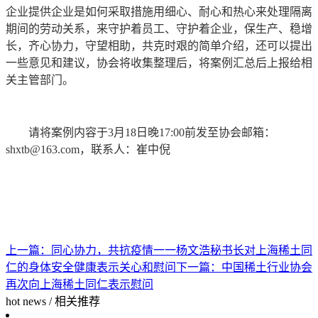
企业提供企业是如何采取措施用细心、耐心和热心来处理隔离
期间的劳动关系，来守护着员工、守护着企业，保生产、稳增
长，齐心协力，守望相助，共克时艰的简单介绍，还可以提出
一些意见和建议，协会将收集整理后，将案例汇总后上报给相
关主管部门。
请将案例内容于3月18日晚17:00前发至协会邮箱：
shxtb@163.com
，联系人：崔中倪
上一篇：
同心协力，共抗疫情一一杨文浩秘书长对上海稀土同
仁的身体安全健康表示关心和慰问
下一篇：
中国稀土行业协会
再次向上海稀土同仁表示慰问
hot news
/
相关推荐