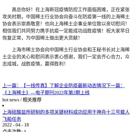
高总你好！在上海新冠疫情防控工作面临困难，正在紧张
攻关时期，中国稀土行业协会向奋斗在防疫第一线的上海稀土
协会表示崇高敬意！也向上海稀土企事业单位致以亲切慰问！
相信我们共同努力携手抗疫一定能成功战胜疫情！祝大家早日
恢复正常，为中国稀土做出更大贡献！
上海市稀土协会向中国稀土行业协会和王秘书长对上海稀
土企业的关心和慰问表示衷心感谢，我们一定会齐心合力，众
志成城，战胜疫情，赢得胜利！
上一篇：
【一线传真】了解企业防疫最新动态情况
下一篇：
《上海稀土》—电子期刊2022年第2期上线
hot news
/
相关推荐
上海硅酸盐所研制的多项关键材料成功应用于神舟十三号载人
飞船任务
2022
-
04
-
18
点击次数:
4