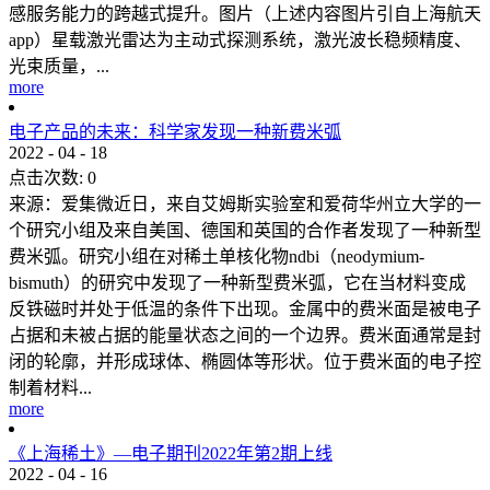
感服务能力的跨越式提升。图片（上述内容图片引自上海航天
app）星载激光雷达为主动式探测系统，激光波长稳频精度、
光束质量，...
more
电子产品的未来：科学家发现一种新费米弧
2022
-
04
-
18
点击次数:
0
来源：爱集微近日，来自艾姆斯实验室和爱荷华州立大学的一
个研究小组及来自美国、德国和英国的合作者发现了一种新型
费米弧。研究小组在对稀土单核化物ndbi（neodymium-
bismuth）的研究中发现了一种新型费米弧，它在当材料变成
反铁磁时并处于低温的条件下出现。金属中的费米面是被电子
占据和未被占据的能量状态之间的一个边界。费米面通常是封
闭的轮廓，并形成球体、椭圆体等形状。位于费米面的电子控
制着材料...
more
《上海稀土》—电子期刊2022年第2期上线
2022
-
04
-
16