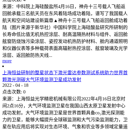
来源：中科院上海硅酸盐所4月16日，神舟十三号载人飞船返
回舱承载三名航天员在东风着陆场成功着陆，谱写了我国载人
航天和空间站建设新篇章▲神舟十三号载人飞船返回舱成功着
陆（图片来源于新华社）中国科学院上海硅酸盐研究所研制的
长寿命低比值无机热控涂层、耐高温隔热材料与组件、返回舱
舷窗防烧蚀污染涂层、姿控发动机热防护材料、舱内通道照明
和仪器仪表等多种载荷表面高辐射热控涂层、舷窗玻璃及光学
涂层、返回舱防热天线...
more
上海恒益研制的整星状态下激光雷达参数测试系统助力世界首
颗激光测碳大气环境监测卫星成功发射
2022
-
04
-
18
点击次数:
0
来源：上海恒益光学精密机械有限公司2022年4月16日北京时
间2点16分，大气环境监测卫星在我国山西太原卫星发射中心
成功发射。大气环境监测卫星是世界首颗具备co₂激光探测能
力的卫星，能够大幅提升全球碳监测和大气污染监测能力，卫
星在轨应用后将实现对生态环境、气象和农业等多领域定量遥