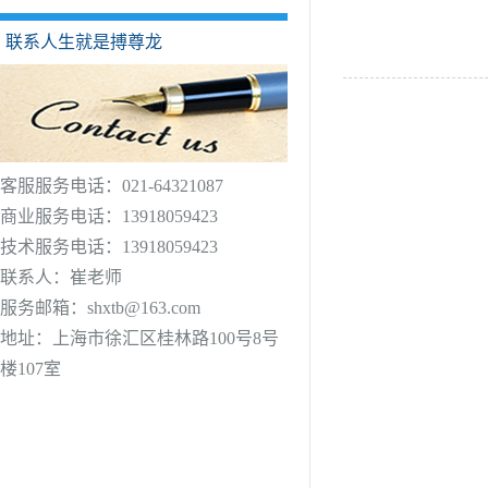
联系人生就是搏尊龙
客服服务电话：021-64321087
商业服务电话：13918059423
技术服务电话：13918059423
联系人：崔老师
服务邮箱：
shxtb@163.com
地址：上海市徐汇区桂林路100号8号
楼107室