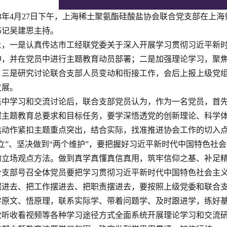
023年4月27日下午，上海稀土聚氨酯硅酸盐协会联合党支部在
书记吴建思主持。
上，一是认真传达市工经联党委关于深入开展学习贯彻习近平新
神，并在党员中进行主题教育动员部署；二是加强理论学习，聚
；三是研究讨论联合支部人员变动和衔接工作，会后上报上级党
发展。
集中学习和交流讨论后，联合支部党员认为，作为一名党员，首
握主题教育总要求和目标任务，要学深悟透党的创新理论、科学
选动作紧扣主题重点突出，结合实际，找准推进协会工作的切入
确立”、坚决做到“两个维护”，要把握好习近平新时代中国特色社
的立场观点方法。做到真学真懂真信真用，筑牢信仰之基、补足
合支部号召全体党员要把学习贯彻习近平新时代中国特色社会主
摆进去、把工作摆进去、把职责摆进去，要按照上级党委和联合
学原文、悟原理，联系实际学、带着问题学、及时跟进学，练好
收听收看视频等各种学习途径方式全面系统开展理论学习和交流