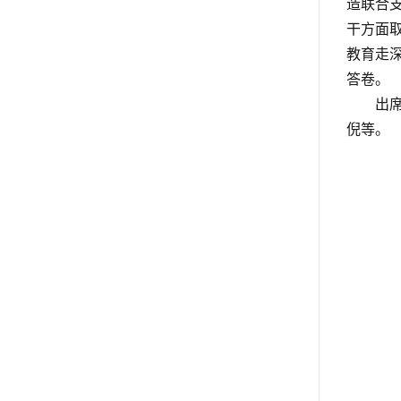
造联合
干方面
教育走
答卷。
出
倪等。