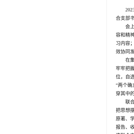
2
合支部
会
容和精
习内容
效协同
在
牢牢把
位，自
“两个
穿其中
联
把思想
原著、
报告、