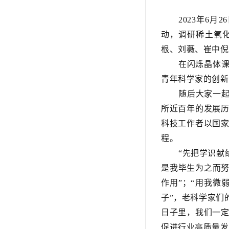
2023
年
6
月
26
动，调研稀土氧
根、刘薇、崔中倪
在闪烁晶体
青年科学家的创新
随后大家一
所近百年的发展
科技工作者以国
程
。
“先把学识献
是我毕生为之而努
作用
”
；
“用我微
子”
，
老科学家们
日子里，我们一
促进行业高质量发