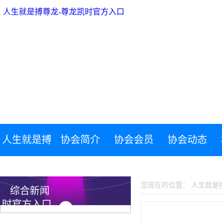
人生就是搏尊龙-尊龙凯时官方入口
人生就是搏
协会简介
协会会员
协会动态
人生就是搏尊龙-尊龙凯时官方入口
尊龙-尊龙凯
您现在的位置：
人生就是
综合新闻
时官方入口