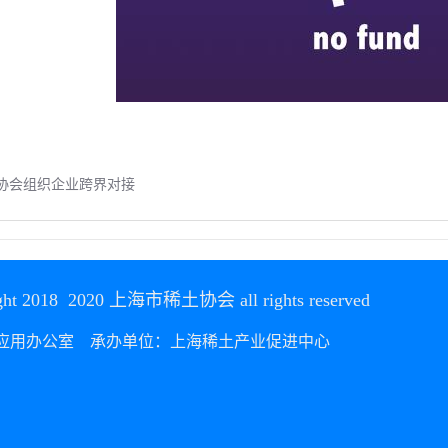
协会组织企业跨界对接
18 2020 上海市稀土协会 all rights reserved
应用办公室 承办单位：上海稀土产业促进中心