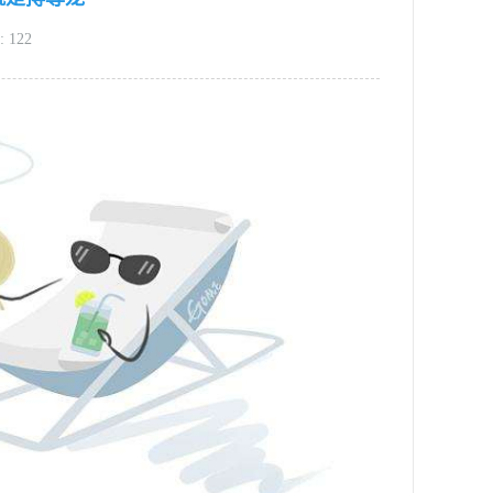
:
122