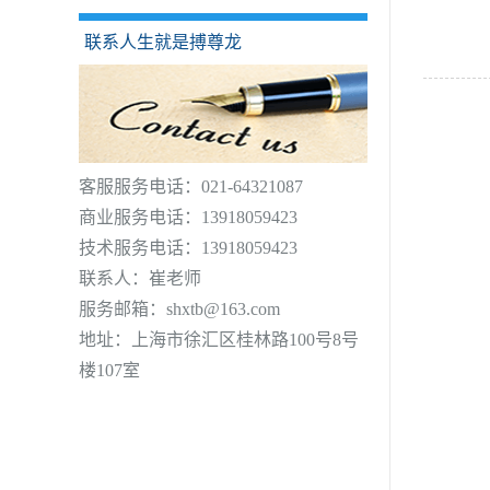
联系人生就是搏尊龙
客服服务电话：021-64321087
商业服务电话：13918059423
技术服务电话：13918059423
联系人：崔老师
服务邮箱：
shxtb@163.com
地址：上海市徐汇区桂林路100号8号
楼107室