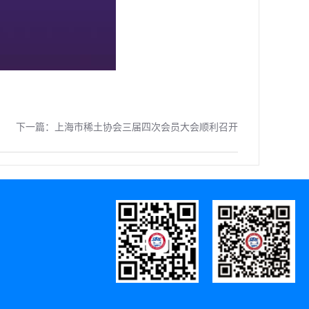
下一篇：
上海市稀土协会三届四次会员大会顺利召开