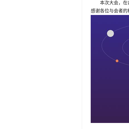
本次大会，在
感谢各位与会者的