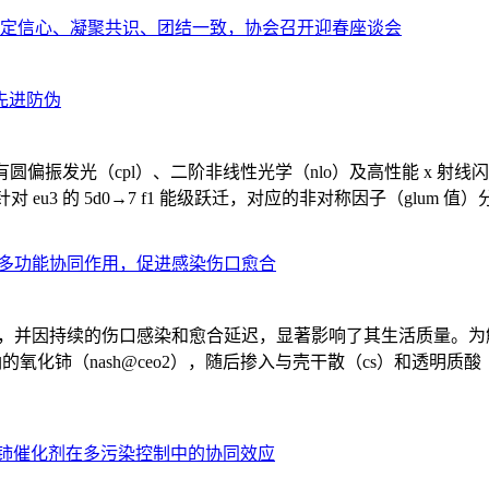
定信心、凝聚共识、团结一致，协会召开迎春座谈会
先进防伪
具有圆偏振发光（cpl）、二阶非线性光学（nlo）及高性能 x 射线闪烁体
信号，针对 eu3 的 5d0→7 f1 能级跃迁，对应的非对称因子（glum 值）分
现多功能协同作用，促进感染伤口愈合
负担，并因持续的伤口感染和愈合延迟，显著影响了其生活质量。
铈（nash@ceo2），随后掺入与壳干散（cs）和透明质酸（ha）
化铈催化剂在多污染控制中的协同效应