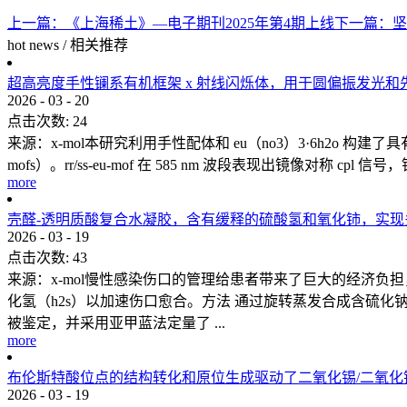
上一篇：
《上海稀土》—电子期刊2025年第4期上线
下一篇：
坚
hot news
/
相关推荐
超高亮度手性镧系有机框架 x 射线闪烁体，用于圆偏振发光和
2026
-
03
-
20
点击次数:
24
来源：x-mol本研究利用手性配体和 eu（no3）3·6h2o 构建了
mofs）。rr/ss-eu-mof 在 585 nm 波段表现出镜像对称 cpl 
more
壳醛-透明质酸复合水凝胶，含有缓释的硫酸氢和氧化铈，实
2026
-
03
-
19
点击次数:
43
来源：x-mol慢性感染伤口的管理给患者带来了巨大的经济
化氢（h2s）以加速伤口愈合。方法 通过旋转蒸发合成含硫化钠的氧化
被鉴定，并采用亚甲蓝法定量了 ...
more
布伦斯特酸位点的结构转化和原位生成驱动了二氧化锡/二氧
2026
-
03
-
19