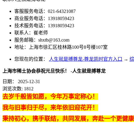
客服服务电话：021-64321087
商业服务电话：13918059423
技术服务电话：13918059423
联系人：崔老师
服务邮箱：
shxtb@163.com
地址：上海市徐汇区桂林路100号8号楼107室
您现在的位置：
人生就是搏尊龙-尊龙凯时官方入口
→
上海市稀土协会恭祝元旦快乐！ -人生就是搏尊龙
日期：
2025-12-31
浏览次数:
1812
去岁千般皆如愿，今年万事定称心！
我与旧事归于尽，来年依旧迎花开！
秉持初心，携手联结，共同发展，奔赴一个更健康