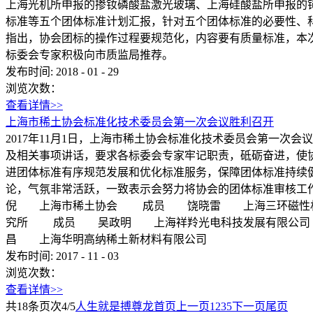
上海光机所申报的掺钕磷酸盐激光玻璃、上海硅酸盐所申报的铈
标准等五个团体标准计划汇报，针对五个团体标准的必要性、
指出，协会团标的操作过程要规范化，内容要有质量标准，本
标委会专家积极向市质监局推荐。
发布时间:
2018
-
01
-
29
浏览次数：
查看详情>>
上海市稀土协会标准化技术委员会第一次会议胜利召开
2017年11月1日，上海市稀土协会标准化技术委员会第一
及相关事项讲话，要求各标委会专家牢记职责，砥砺奋进，使
进团体标准有序规范发展和优化标准服务，保障团体标准持续
论，气氛非常活跃，一致表示会努力将协会的团体标准审
倪 上海市稀土协会 成员 饶晓雷 上海三环磁性
究所 成员 吴政明 上海祥羚光电科技发展有限公
昌 上海华明高纳稀土新材料有限公司
发布时间:
2017
-
11
-
03
浏览次数：
查看详情>>
共
18
条
页次4/5
人生就是搏尊龙首页
上一页
1
2
3
5
下一页
尾页