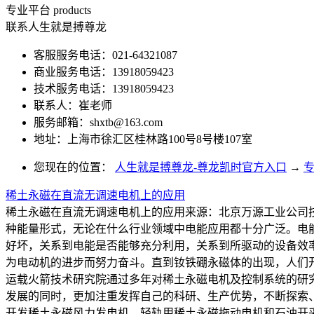
专业平台
products
联系人生就是搏尊龙
客服服务电话：021-64321087
商业服务电话：13918059423
技术服务电话：13918059423
联系人：崔老师
服务邮箱：
shxtb@163.com
地址：上海市徐汇区桂林路100号8号楼107室
您现在的位置：
人生就是搏尊龙-尊龙凯时官方入口
→
稀土永磁在直流无调速电机上的应用
稀土永磁在直流无调速电机上的应用来源：北京万源工业公司技
种能量形式，无论在什么行业领域中电能应用都十分广泛。电
好坏，关系到电能是否能够充分利用，关系到所驱动的设备效
为电动机的进步而努力奋斗。直到钕铁硼永磁体的出现，人们
运载火箭技术研究院通过多年对稀土永磁电机及控制系统的研
发展的同时，更加注重发挥自己的科研、生产优势，不断探索
开发稀土永磁风力发电机、轻轨用稀土永磁拖动电机和石油开采