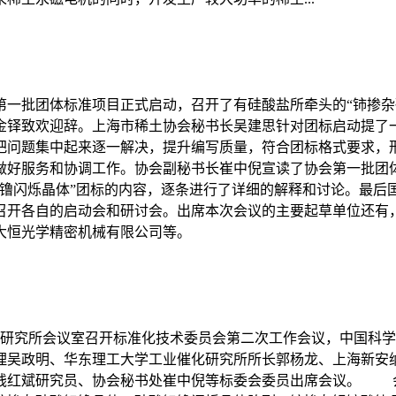
协会第一批团体标准项目正式启动，召开了有硅酸盐所牵头的“铈掺
金铎致欢迎辞。上海市稀土协会秘书长吴建思针对团标启动提了
把问题集中起来逐一解决，提升编写质量，符合团标格式要求，
做好服务和协调工作。协会副秘书长崔中倪宣读了协会第一批团
钇镥闪烁晶体”团标的内容，逐条进行了详细的解释和讨论。最后
召开各自的启动会和研讨会。出席本次会议的主要起草单位还有
大恒光学精密机械有限公司等。
硅酸盐研究所会议室召开标准化技术委员会第二次工作会议，中国
理吴政明、华东理工大学工业催化研究所所长郭杨龙、上海新安
钱红斌研究员、协会秘书处崔中倪等标委会委员出席会议。 