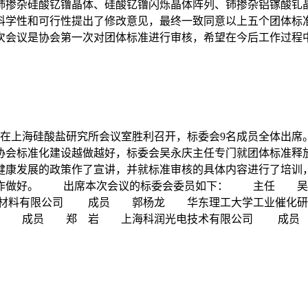
掺杂硅酸钇镥晶体、硅酸钇镥闪烁晶体阵列、铈掺杂铝镓酸钆晶
科学性和可行性提出了修改意见，最终一致同意以上五个团体
次会议是协会第一次对团体标准进行审核，希望在今后工作过程
次会议在上海硅酸盐研究所会议室胜利召开，标委会9名成员全体出
协会标准化建设越做越好，标委会吴永庆主任专门就团体标准释
健康发展的政策作了宣讲，并就标准审核的具体内容进行了培训
核工作做好。 出席本次会议的标委会委员如下： 主任
材料有限公司 成员 郭杨龙 华东理工大学工业催化研
司 成员 郑 岩 上海科润光电技术有限公司 成员