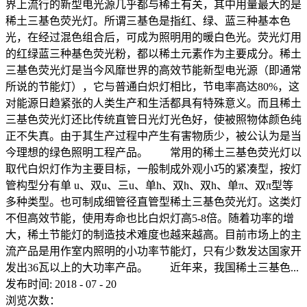
界上流行的新型电光源几乎都与稀土有关，其中用量最大的是
稀土三基色荧光灯。所谓三基色是指红、绿、蓝三种基本色
光，在经过混色组合后，可成为照明用的暖白色光。荧光灯用
的红绿蓝三种基色荧光粉，都以稀土元素作为主要成分。稀土
三基色荧光灯是当今风靡世界的高效节能新型电光源（即通常
所说的节能灯），它与普通白炽灯相比，节电率高达80%，这
对能源日趋紧张的人类生产和生活都具有特殊意义。而且稀土
三基色荧光灯还比传统直管日光灯光色好，使被照物体颜色纯
正不失真。由于其生产过程中产生有害物质少，被公认为是当
今理想的绿色照明工程产品。 常用的稀土三基色荧光灯以
取代白炽灯作为主要目标，一般制成外观小巧的紧凑型，按灯
管构型分有单 u、双u、三u、单h、双h、双h、单π、双π型等
多种类型。也可制成细管径直管型稀土三基色荧光灯。这类灯
不但高效节能，使用寿命也比白炽灯高5-8倍。随着功率的增
大，稀土节能灯的制造技术难度也越来越高。目前市场上的主
流产品是用作室内照明的小功率节能灯，只有少数发达国家开
发出36瓦以上的大功率产品。 近年来，我国稀土三基色...
发布时间:
2018
-
07
-
20
浏览次数：