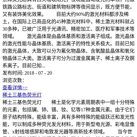
铁路公路标志、街道和建筑物标牌等夜间显示，既方便节能，
又有装饰美化效果。 目前大约90%的激光材料都涉及稀
土，在国际上已商品化的45种激光材料中，稀土激光材料就占
30多种，已被广泛用于光通讯、精密加工、医疗和军事技术等
领域。 激光晶体是由晶体基质和激活离子组成。激光晶体
的激光性能与晶体基质、激活离子的特性关系极大。目前已知
的激光晶体，大致可以分为氟化物晶体、含氧酸盐晶体和氧化
物晶体三大类。激活离子可分为过渡金属离子、稀土离子及锕
系离子。目前已知...
发布时间:
2018
-
07
-
20
浏览次数：
查看详情>>
稀土三基色荧光灯
稀土三基色荧光灯 稀土是化学元素周期表中一组十分特殊
的元素，包括镧、铈、镨、钕、钇等17种金属元素。由于它们
原子结构特殊，能级丰富，具有多种特殊的能级跃迁和发光性
能，可以制成多种荧光发光材料，用于新型电光源、彩电显像
管、x射线增感屏和电致发光器等高新技术领域。 当今世