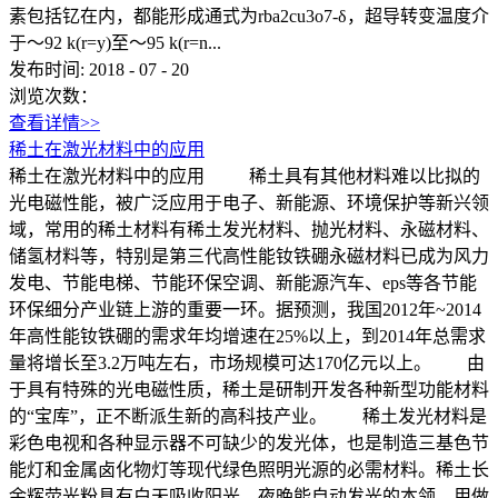
素包括钇在内，都能形成通式为rba2cu3o7-δ，超导转变温度介
于～92 k(r=y)至～95 k(r=n...
发布时间:
2018
-
07
-
20
浏览次数：
查看详情>>
稀土在激光材料中的应用
稀土在激光材料中的应用 稀土具有其他材料难以比拟的
光电磁性能，被广泛应用于电子、新能源、环境保护等新兴领
域，常用的稀土材料有稀土发光材料、抛光材料、永磁材料、
储氢材料等，特别是第三代高性能钕铁硼永磁材料已成为风力
发电、节能电梯、节能环保空调、新能源汽车、eps等各节能
环保细分产业链上游的重要一环。据预测，我国2012年~2014
年高性能钕铁硼的需求年均增速在25%以上，到2014年总需求
量将增长至3.2万吨左右，市场规模可达170亿元以上。 由
于具有特殊的光电磁性质，稀土是研制开发各种新型功能材料
的“宝库”，正不断派生新的高科技产业。 稀土发光材料是
彩色电视和各种显示器不可缺少的发光体，也是制造三基色节
能灯和金属卤化物灯等现代绿色照明光源的必需材料。稀土长
余辉荧光粉具有白天吸收阳光，夜晚能自动发光的本领，用做