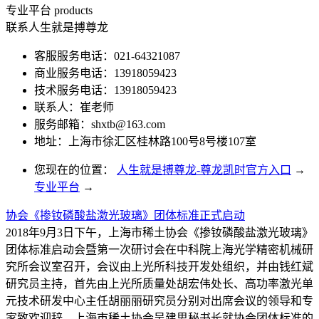
专业平台
products
联系人生就是搏尊龙
客服服务电话：021-64321087
商业服务电话：13918059423
技术服务电话：13918059423
联系人：崔老师
服务邮箱：
shxtb@163.com
地址：上海市徐汇区桂林路100号8号楼107室
您现在的位置：
人生就是搏尊龙-尊龙凯时官方入口
→
专业平台
→
协会《掺钕磷酸盐激光玻璃》团体标准正式启动
2018年9月3日下午，上海市稀土协会《掺钕磷酸盐激光玻璃》
团体标准启动会暨第一次研讨会在中科院上海光学精密机械研
究所会议室召开，会议由上光所科技开发处组织，并由钱红斌
研究员主持，首先由上光所质量处胡宏伟处长、高功率激光单
元技术研发中心主任胡丽丽研究员分别对出席会议的领导和专
家致欢迎辞，上海市稀土协会吴建思秘书长就协会团体标准的