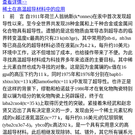
查看详情>>
稀土在高温超导材料中的应用
1 前 言 自1911年荷兰人翁纳斯(k*onnes)在汞中首次发现超
导性以来，至今全世界共发现28种金属和上千种合金或金属间
化合物具有超导性。遗憾的是这些物质由常导态到超导态的临
界转变温度tc最高的只有23 k(nb3ge)，其中常用的nb-ti，nb3sn
等已商品化的超导材料必须在液氦(tc为4.2 k，每升约10美元)
环境中工作，这不但增加了成本，也给操作带来了不便。为此
寻找高温超导材料成为科技界多年来追逐的主要目标。其中稀
土元素自然也成为寻找的对象。这是因为金属镧的tc值在16
gpa的高压下约为11 k，同时1975年和1976年分别在bapb1-
xbixo3(tc=13 k)和lamo6se8(tc=11 k)中发现了超导性。也许正是
在这样的背景下，缪勒和柏诺兹于1986年才在氧化物陶瓷特别
是以镧为组分的氧化物陶瓷上另辟蹊径，终于在
laba2cuo4(tc=35 k)上取得历史性的突破。紧接着朱经武和赵忠
贤又迈出了具有决定意义的一步，发现由另一个稀土元素钇构
成的tc越过液氮温区(tc=77 k，每升约0.16美元)的钇钡铜氧
(yba2cu3o7-δ)。ybco的tc高达92 k，是一个具有实用意义的高
温超导材料。此后相继发现除铈、铽、镨外，其它所有镧系元