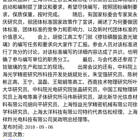
启动和编制提了建议和要求，希望尽快编写，按照团标编制要
求，保质保量，按时完成。 随后，有国家标委会专家吴永
庆研究员，就团体标准国家政策作了宣讲，阐述了为何要做团
体标准、团体标准的竞争力和影响力、以及新时代团体标准的
价值意义。 会上，胡俊江高工专门就《掺钕磷酸盐激光玻
璃》的编写任务和要求向大家作了汇报。参会人员对该标准进
行了充分的讨论，对该标准编写的详细内容达成了共识，也明
确了参与编写单位的职责分工。 最后，与会代表还参观了
钕玻璃的生产和加工的现场。 出席会议的还有，中科院上
海光学精密研究所科技开发处姚斌处长，朱宝强研究员、陈树
彬正高、王宁、温磊、王聪娟等高工、西南技术物理研究所叶
大华研究员、中科院光电研究院张晶研究员，中国工程物理研
究员上海电等离子体研究所马伟新研究员、湖北新华光信息材
料有限公司胡向平研究员、上海恒益光学精密机械有限公司徐
学科研究员、上海太洋科技有限公司特约代表伍松经理、上海
祥羚光电科技有限公司吴政明总经理等。
发布时间:
2018
-
09
-
06
浏览次数：