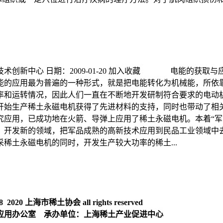
术创新中心 日期：2009-01-20 加入收藏 电能的获取
能的应用最为普遍的一种形式，就是把电能转化为机械能，所依
率和运转情况，因此人们一直在不断地开发研制符合要求的电动
开始生产稀土永磁电机获得了先进材料的支持，同时也带动了
究应用，已成功地在火箭、导弹上应用了稀土永磁电机。本着“军
、开发新的领域，把军品成熟的高新技术应用到民品工业领域中
稀土永磁电机的同时，开发生产较大功率的稀土...
020 上海市稀土协会 all rights reserved
应用办公室 承办单位：上海稀土产业促进中心