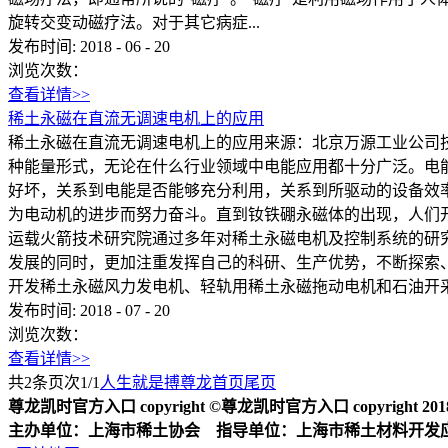
旋转交变动磁疗法。对于其它病症...
发布时间:
2018
-
06
-
20
浏览次数：
查看详情>>
稀土永磁在直流无调速电机上的应用
稀土永磁在直流无调速电机上的应用来源：北京万源工业公司技
种能量形式，无论在什么行业领域中电能应用都十分广泛。电
好坏，关系到电能是否能够充分利用，关系到所驱动的设备效
为电动机的进步而努力奋斗。直到钕铁硼永磁体的出现，人们
运载火箭技术研究院通过多年对稀土永磁电机及控制系统的研
发展的同时，更加注重发挥自己的科研、生产优势，不断探索
开发稀土永磁风力发电机、轻轨用稀土永磁拖动电机和石油开采
发布时间:
2018
-
07
-
20
浏览次数：
查看详情>>
共
2
条
页次1/1
人生就是搏尊龙首页
尾页
尊龙凯时官方入口 copyright ©尊龙凯时官方入口 copyright 2018 2
主办单位：上海市稀土协会 指导单位：上海市稀土材料开发