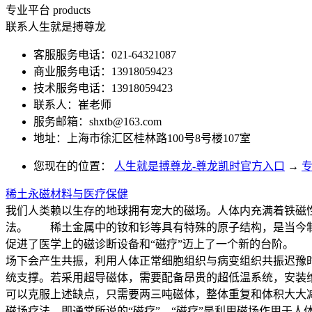
专业平台
products
联系人生就是搏尊龙
客服服务电话：021-64321087
商业服务电话：13918059423
技术服务电话：13918059423
联系人：崔老师
服务邮箱：
shxtb@163.com
地址：上海市徐汇区桂林路100号8号楼107室
您现在的位置：
人生就是搏尊龙-尊龙凯时官方入口
→
稀土永磁材料与医疗保健
我们人类赖以生存的地球拥有宠大的磁场。人体内充满着铁磁
法。 稀土金属中的钕和钐等具有特殊的原子结构，是当今制
促进了医学上的磁诊断设备和“磁疗”迈上了一个新的台阶。
场下会产生共振，利用人体正常细胞组织与病变组织共振迟豫
统支撑。若采用超导磁体，需要配备昂贵的超低温系统，安装
可以克服上述缺点，只需要两三吨磁体，整体重复和体积大大
磁场疗法，即通常所说的“磁疗”。“磁疗”是利用磁场作用于