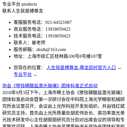
专业平台
products
联系人生就是搏尊龙
客服服务电话：021-64321087
商业服务电话：13918059423
技术服务电话：13918059423
联系人：崔老师
服务邮箱：
shxtb@163.com
地址：上海市徐汇区桂林路100号8号楼107室
您现在的位置：
人生就是搏尊龙-尊龙凯时官方入口
→
专业平台
→
协会《掺钕磷酸盐激光玻璃》团体标准正式启动
2018年9月3日下午，上海市稀土协会《掺钕磷酸盐激光玻璃》
团体标准启动会暨第一次研讨会在中科院上海光学精密机械研
究所会议室召开，会议由上光所科技开发处组织，并由钱红斌
研究员主持，首先由上光所质量处胡宏伟处长、高功率激光单
元技术研发中心主任胡丽丽研究员分别对出席会议的领导和专
家致欢迎辞，上海市稀土协会吴建思秘书长就协会团体标准的