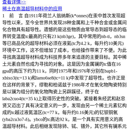
查看详情>>
稀土在高温超导材料中的应用
1 前 言 自1911年荷兰人翁纳斯(k*onnes)在汞中首次发现超
导性以来，至今全世界共发现28种金属和上千种合金或金属间
化合物具有超导性。遗憾的是这些物质由常导态到超导态的临
界转变温度tc最高的只有23 k(nb3ge)，其中常用的nb-ti，nb3sn
等已商品化的超导材料必须在液氦(tc为4.2 k，每升约10美元)
环境中工作，这不但增加了成本，也给操作带来了不便。为此
寻找高温超导材料成为科技界多年来追逐的主要目标。其中稀
土元素自然也成为寻找的对象。这是因为金属镧的tc值在16
gpa的高压下约为11 k，同时1975年和1976年分别在bapb1-
xbixo3(tc=13 k)和lamo6se8(tc=11 k)中发现了超导性。也许正是
在这样的背景下，缪勒和柏诺兹于1986年才在氧化物陶瓷特别
是以镧为组分的氧化物陶瓷上另辟蹊径，终于在
laba2cuo4(tc=35 k)上取得历史性的突破。紧接着朱经武和赵忠
贤又迈出了具有决定意义的一步，发现由另一个稀土元素钇构
成的tc越过液氮温区(tc=77 k，每升约0.16美元)的钇钡铜氧
(yba2cu3o7-δ)。ybco的tc高达92 k，是一个具有实用意义的高
温超导材料。此后相继发现除铈、铽、镨外，其它所有镧系元