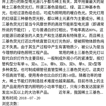
界上流行的新型电光源几乎都与稀土有关，其中用量最大的是
稀土三基色荧光灯。所谓三基色是指红、绿、蓝三种基本色
光，在经过混色组合后，可成为照明用的暖白色光。荧光灯用
的红绿蓝三种基色荧光粉，都以稀土元素作为主要成分。稀土
三基色荧光灯是当今风靡世界的高效节能新型电光源（即通常
所说的节能灯），它与普通白炽灯相比，节电率高达80%，这
对能源日趋紧张的人类生产和生活都具有特殊意义。而且稀土
三基色荧光灯还比传统直管日光灯光色好，使被照物体颜色纯
正不失真。由于其生产过程中产生有害物质少，被公认为是当
今理想的绿色照明工程产品。 常用的稀土三基色荧光灯以
取代白炽灯作为主要目标，一般制成外观小巧的紧凑型，按灯
管构型分有单 u、双u、三u、单h、双h、双h、单π、双π型等
多种类型。也可制成细管径直管型稀土三基色荧光灯。这类灯
不但高效节能，使用寿命也比白炽灯高5-8倍。随着功率的增
大，稀土节能灯的制造技术难度也越来越高。目前市场上的主
流产品是用作室内照明的小功率节能灯，只有少数发达国家开
发出36瓦以上的大功率产品。 近年来，我国稀土三基色...
发布时间:
2018
-
07
-
20
浏览次数：