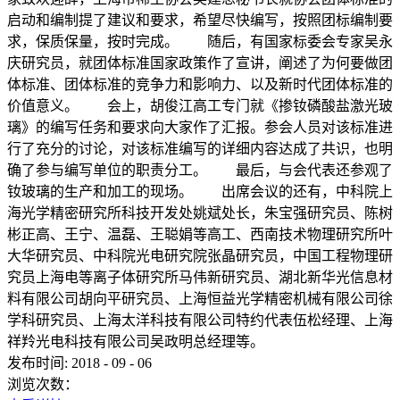
启动和编制提了建议和要求，希望尽快编写，按照团标编制要
求，保质保量，按时完成。 随后，有国家标委会专家吴永
庆研究员，就团体标准国家政策作了宣讲，阐述了为何要做团
体标准、团体标准的竞争力和影响力、以及新时代团体标准的
价值意义。 会上，胡俊江高工专门就《掺钕磷酸盐激光玻
璃》的编写任务和要求向大家作了汇报。参会人员对该标准进
行了充分的讨论，对该标准编写的详细内容达成了共识，也明
确了参与编写单位的职责分工。 最后，与会代表还参观了
钕玻璃的生产和加工的现场。 出席会议的还有，中科院上
海光学精密研究所科技开发处姚斌处长，朱宝强研究员、陈树
彬正高、王宁、温磊、王聪娟等高工、西南技术物理研究所叶
大华研究员、中科院光电研究院张晶研究员，中国工程物理研
究员上海电等离子体研究所马伟新研究员、湖北新华光信息材
料有限公司胡向平研究员、上海恒益光学精密机械有限公司徐
学科研究员、上海太洋科技有限公司特约代表伍松经理、上海
祥羚光电科技有限公司吴政明总经理等。
发布时间:
2018
-
09
-
06
浏览次数：