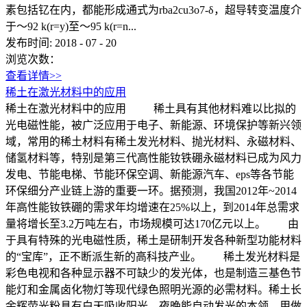
素包括钇在内，都能形成通式为rba2cu3o7-δ，超导转变温度介
于～92 k(r=y)至～95 k(r=n...
发布时间:
2018
-
07
-
20
浏览次数：
查看详情>>
稀土在激光材料中的应用
稀土在激光材料中的应用 稀土具有其他材料难以比拟的
光电磁性能，被广泛应用于电子、新能源、环境保护等新兴领
域，常用的稀土材料有稀土发光材料、抛光材料、永磁材料、
储氢材料等，特别是第三代高性能钕铁硼永磁材料已成为风力
发电、节能电梯、节能环保空调、新能源汽车、eps等各节能
环保细分产业链上游的重要一环。据预测，我国2012年~2014
年高性能钕铁硼的需求年均增速在25%以上，到2014年总需求
量将增长至3.2万吨左右，市场规模可达170亿元以上。 由
于具有特殊的光电磁性质，稀土是研制开发各种新型功能材料
的“宝库”，正不断派生新的高科技产业。 稀土发光材料是
彩色电视和各种显示器不可缺少的发光体，也是制造三基色节
能灯和金属卤化物灯等现代绿色照明光源的必需材料。稀土长
余辉荧光粉具有白天吸收阳光，夜晚能自动发光的本领，用做