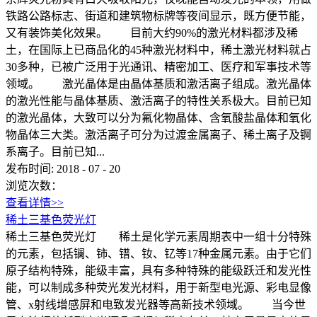
铁路公路标志、街道和建筑物标牌等夜间显示，既方便节能，
又有装饰美化效果。 目前大约90%的激光材料都涉及稀
土，在国际上已商品化的45种激光材料中，稀土激光材料就占
30多种，已被广泛用于光通讯、精密加工、医疗和军事技术等
领域。 激光晶体是由晶体基质和激活离子组成。激光晶体
的激光性能与晶体基质、激活离子的特性关系极大。目前已知
的激光晶体，大致可以分为氟化物晶体、含氧酸盐晶体和氧化
物晶体三大类。激活离子可分为过渡金属离子、稀土离子及锕
系离子。目前已知...
发布时间:
2018
-
07
-
20
浏览次数：
查看详情>>
稀土三基色荧光灯
稀土三基色荧光灯 稀土是化学元素周期表中一组十分特殊
的元素，包括镧、铈、镨、钕、钇等17种金属元素。由于它们
原子结构特殊，能级丰富，具有多种特殊的能级跃迁和发光性
能，可以制成多种荧光发光材料，用于新型电光源、彩电显像
管、x射线增感屏和电致发光器等高新技术领域。 当今世