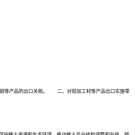
钨、钼等产品的出口关税。 二、对铝加工材等产品出口实施零
为有效保护稀土资源和生态环境，推动稀土产业结构调整和升级，规