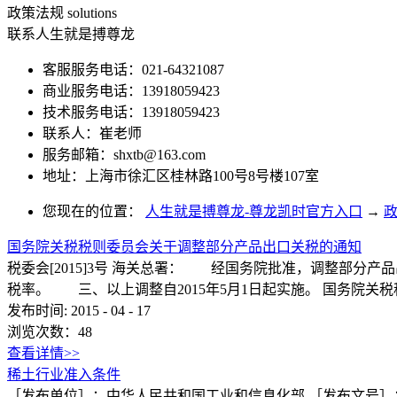
政策法规
solutions
联系人生就是搏尊龙
客服服务电话：021-64321087
商业服务电话：13918059423
技术服务电话：13918059423
联系人：崔老师
服务邮箱：
shxtb@163.com
地址：上海市徐汇区桂林路100号8号楼107室
您现在的位置：
人生就是搏尊龙-尊龙凯时官方入口
→
国务院关税税则委员会关于调整部分产品出口关税的通知
税委会[2015]3号 海关总署： 经国务院批准，调整部
税率。 三、以上调整自2015年5月1日起实施。 国务院关税
发布时间:
2015
-
04
-
17
浏览次数：
48
查看详情>>
稀土行业准入条件
［发布单位］：中华人民共和国工业和信息化部 ［发布文号］：2