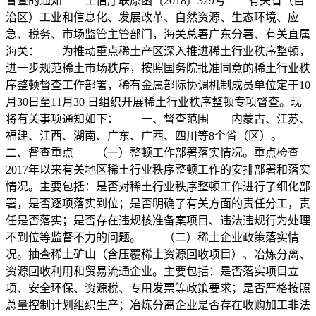
督查的通知 工信厅联原函〔2018〕329号 有关省（自
治区）工业和信息化、发展改革、自然资源、生态环境、应
急、税务、市场监管主管部门，海关总署广东分署、有关直属
海关： 为推动重点稀土产区深入推进稀土行业秩序整顿，
进一步规范稀土市场秩序，按照国务院批准同意的稀土行业秩
序整顿督查工作部署，稀有金属部际协调机制成员单位定于10
月30日至11月30 日组织开展稀土行业秩序整顿专项督查。现
将有关事项通知如下： 一、督查范围 内蒙古、江苏、
福建、江西、湖南、广东、广西、四川等8个省（区）。
二、督查重点 （一）整顿工作部署落实情况。重点检查
2017年以来有关地区稀土行业秩序整顿工作的安排部署和落实
情况。主要包括：是否对稀土行业秩序整顿工作进行了细化部
署，是否逐项落实到位；是否明确了有关方面的责任分工，责
任是否落实；是否存在违规核准备案项目、违法违规行为处理
不到位等监督不力的问题。 （二）稀土企业政策落实情
况。抽查稀土矿山（含压覆稀土资源回收项目）、冶炼分离、
资源回收利用和贸易流通企业。主要包括：是否落实项目立
项、安全环保、资源税、专用发票等政策要求；是否严格按照
总量控制计划组织生产；冶炼分离企业是否存在收购加工非法