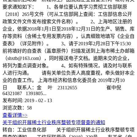
要求通知如下： 1、各单位要认真学习贯彻工信部联原
〔2018〕265号文件（可从工信部网上查阅：工信部信息公开
政策文件文件发布搜索文件名称）。 2、上海地区注册的
企业，依据2018年1月1日至2018年12月31日的生产、销售、库
存等资料（含稀土专用发票内容），认真细致地填写《企业自
查表》（详见附件）。 3、请于2019年2月28日下午15:30
前将填好的自查表（盖章原件）扫描发送到上海市稀土办邮箱
（
shxtb@163.com
），同时报送电子文档。逾期未交的企业，
将列为重点调查对象。 4、如有特殊情况，请及时与联系
人进行沟通。 请有关单位负责人高度重视，牵头做好本企
业的自查工作。 上海市经济和信息化委员会 2019年2月10
日 联系人：金 叶 23112655 崔中倪
64321087 1391805...
发布时间:
2019
-
02
-
13
浏览次数：
58
查看详情>>
关于组织开展稀土行业秩序整顿专项督查的通知
转自：工业信息化部 关于组织开展稀土行业秩序整顿专项