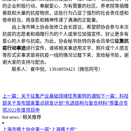
的企业积极行动，奉献爱心，为有需要的社区、养老院等捐赠
善款和大量的抗疫物资，这些行为凸显了强烈的社会责任感和
使命担当，用身影和精神传递了满满的正能量。
由上海市稀土协会张修江会长提议，希望把协会参与本次
抗疫的志愿者和捐赠行为的个人或单位加强宣传，好让更多有
爱心的人参与抗疫。为此，协会秘书处特向各会员单位
征集
抗
疫行动事迹
进行宣传，请将相关事迹用文字、照片或个人感言
等形式实事求是将抗疫一线的情况记载下来，发给秘书处，谢
谢大家的支持与配合。
联系人：崔中倪，13918059423（微信同号）
上一篇：
关于征集产业基础领域优秀案例的通知
下一篇：
科技
部关于发布国家重点研发计划“先进结构与复合材料”等重点专
项2022年度项目申
hot news
/
相关推荐
上海市稀土协会第一届“上海稀土杯”