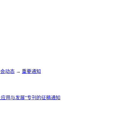
协会动态
→
重要通知
稀土应用与发展”专刊的征稿通知