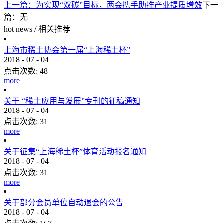
上一篇：
为实现“双碳”目标，两会携手助推产业提质增效
下一
篇：无
hot news
/
相关推荐
上海市稀土协会第一届“上海稀土杯”
2018
-
07
-
04
点击次数:
48
more
关于 “稀土应用与发展”专刊的征稿通知
2018
-
07
-
04
点击次数:
31
more
关于征集“上海稀土杯”体育活动报名通知
2018
-
07
-
04
点击次数:
31
more
关于部分会员单位自动退会的公告
2018
-
07
-
04