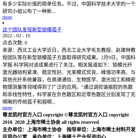
有多少实际价值的简单任务。不过，中国科学技术大学的一个
研究小组公布了一种新...
more
这个团队发现新型锁模孤子
2022
-
02
-
10
点击次数:
0
来源：西北工业大学近日，西北工业大学毛东教授、赵建林教
授团队等在新型锁模孤子方面取得研究成果。2月9日，中国科
学报-科学网对该成果进行了关注。相关报道如下：锁模光纤
激光器结构紧凑、稳定性好、光束模式优良、峰值功率高、与
其他光纤系统兼容，在高速通信、生物医学、激光加工和精密
物理测量等领域得到了广泛的应用。“通过调控谐振腔的色散
和非线性特性，科学家在负色散区和近零色散区分别发现了无
啁啾的传统孤子和弱啁...
more
尊龙凯时官方入口 copyright ©尊龙凯时官方入口 copyright
2018 2020 上海市稀土协会 all rights reserved
主办单位：上海市稀土协会 指导单位：上海市稀土材料开发
应用办公室 承办单位：上海稀土产业促进中心