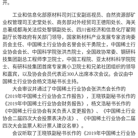
开。
工业和信息化部原材料司刘江安副巡视员、自然资源部矿
业权管理司王史堂处长、商务部对外经贸司王德阳处长、海关
总署成都海关法综处黎钢副处长、四川省经济和信息化厅翟刚
副厅长等政府有关部门领导，国家新材料产业发展专家咨询委
员会主任、中国稀土行业协会名誉会长干勇院士，中国稀土行
业协会会长、中国科学院张洪杰院士，全国政协常委、钢研科
技集团副总工程师李卫院士，中国工程院、亚太材料科学院院
士、有研科技集团首席专家黄小卫院士和兄弟社团组织的领导
和嘉宾，以及协会会员代表近300人出席本次会议。会议由中
国稀土行业协会杨文浩秘书长主持。
大会审议并通过了中国稀土行业协会张洪杰会长作的
《2019年中国稀土行业协会工作报告》，王晓铁副秘书长作的
《2019年中国稀土行业协会财务报告》，杨文浩秘书长作的
《中国稀土行业协会有关负责人变更报告》、《中国稀土行业
协会二届四次大会投票表决办法》、《中国稀土行业协会二届
四次大会监票人和计票人建议名单》。
会议听取了王晓铁副秘书长作的《2019年中国稀土行业协