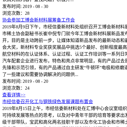
发布时间:
2019
-
08
-
30
浏览次数：
28
协会参加工博会新材料展筹备工作会
2019年8月9日下午，市经信委新材料处组织召开工博会新
市稀土协会副秘书长崔中倪专门就今年工博会新材料展新品发
开，目的是主动跨前一步，让媒体知道新品发布的最新动态和
会大奖，新材料专业奖获奖展品中挑选5个最好、创新程度最
航空材料的在认证体系、认证过程、认证工作培训等一系列日
汽车配套企业进行发布，特色和亮点非常明显，有的产品过去
先锋和示范引领，有的产品通过自主研发“牛顿环”电极和修
了一些建议和需要协调解决的问题供...
发布时间:
2019
-
08
-
20
浏览次数：
24
查看详情>>
市经信委召开化工与钢铁绿色发展课题布置会
2019年8月15日上午，市经信委新材料处在汇博中心会议
可持续发展等热点的思考，以及对中青年干部的培育等要求出
级干部带队，宝武和高化两名挂职干部以及市化工协会和市稀