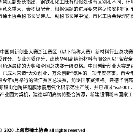
李慧民副处长指出，钢铁和化工既有相似处也有区别和不同，环
题意义重大，会积极配合，根据课题的进展要求将尽快安排时间
市稀土协会秘书长吴建思、副秘书长崔中倪，市化工协会经理陈
八届中国创新创业大赛浙江赛区（以下简称大赛）新材料行业总决
委评分、专业评委评分，建德华明高纳新材料有限公司以“高安全
同角逐最终的大奖和全国总决赛晋级资格。中国创新创业大赛是
已成为营造“大众创业，万众创新”氛围的一项年度盛事。自今年
级今年9月举行的浙江赛区总决赛，角逐国家赛资格。建德华明高纳
池陶瓷隔膜涂覆用氧化铝示范生产线，并已通过“iso9001 、iso
产业园为契机，建德华明高纳将整合资源，新建超细粉末国家工程中
020 上海市稀土协会 all rights reserved