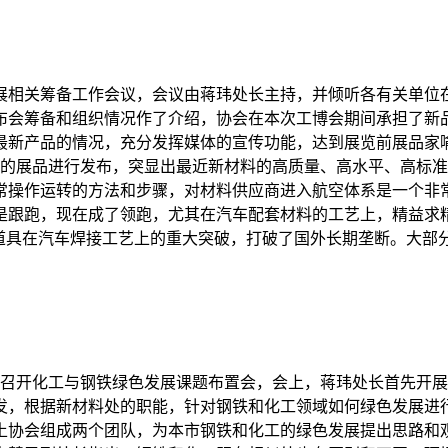
材料展相关筹备工作会议，会议由蒋玮处长主持，并倾听各有关单
布会筹备和组织情况作了介绍，协会在本次工博会期间承担了新
最新产品的情况，充分发挥媒体的宣传功能，达到展览前展品家
高的展品进行发布，突显出最近新材料的高质量、高水平、高标
常操作运转的方法和步骤，对材料供应商进入航空体系是一个非
是跟跑，现在成了领跑，尤其在汽车配套材料的工艺上，精益求
磨道具在汽车焊接工艺上的重大突破，打破了国外长期垄断。大部
室组织召开化工与钢铁绿色发展课题布置会，会上，蒋玮处长首先
发，根据新材料处的职能，针对钢铁和化工领域如何绿色发展进
土协会组成两个团队，为本市钢铁和化工的绿色发展提出思路和