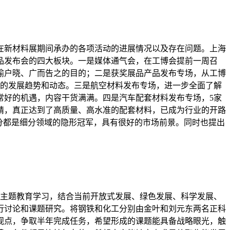
位在新材料展期间承办的各项活动的进展情况以及存在问题。上海
品发布会的四大板块。一是媒体通气会，在工博会提前一周召
喻户晓、广而告之的目的；二是获奖展品产品发布专场，从工博
准的发展趋势和动态。三是航空材料发布专场，进一步全面了解
常好的机遇，内容干货满满。四是汽车配套材料发布专场，5家
精，真正达到了高质量、高水准的配套材料，已成为行业的开路
分都是细分领域的隐形冠军，具有很好的市场前景。同时也提出
开展主题教育学习，结合当前开放式发展、绿色发展、科学发展、
行讨论和课题研究。将钢铁和化工分别由金叶和刘元东两名正科
观点，争取半年完成任务，希望形成的课题能具备战略眼光，触