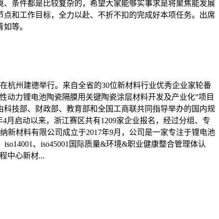
境、条件都是比较复杂的，希望大家能够实事求是将聚焦能发展
节点和工作目标，全力以赴、不折不扣的完成好本项任务。出席
青如等。
赛在杭州建德举行。来自全省的30位新材料行业优秀企业家轮番
性动力锂电池陶瓷隔膜用关键陶瓷涂层材料开发及产业化”项目
由科技部、财政部、教育部和全国工商联共同指导举办的国内规
4月启动以来，浙江赛区共有1209家企业报名，经过分组、专
新材料有限公司成立于2017年9月，公司是一家专注于锂电池
14001、iso45001国际质量&环境&职业健康整合管理体认
心新材...