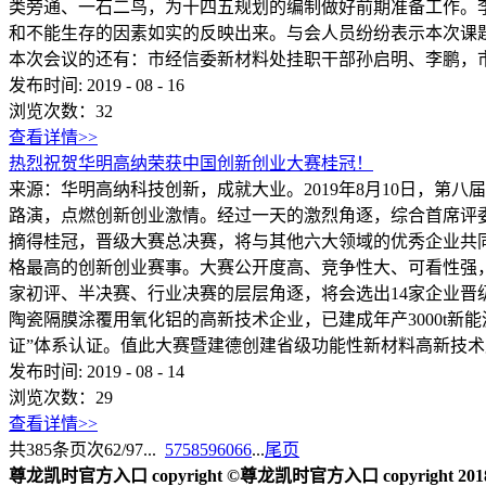
类旁通、一石二鸟，为十四五规划的编制做好前期准备工作。
和不能生存的因素如实的反映出来。与会人员纷纷表示本次课
本次会议的还有：市经信委新材料处挂职干部孙启明、李鹏，
发布时间:
2019
-
08
-
16
浏览次数：
32
查看详情>>
热烈祝贺华明高纳荣获中国创新创业大赛桂冠！
来源：华明高纳科技创新，成就大业。2019年8月10日，第
路演，点燃创新创业激情。经过一天的激烈角逐，综合首席评
摘得桂冠，晋级大赛总决赛，将与其他六大领域的优秀企业共
格最高的创新创业赛事。大赛公开度高、竞争性大、可看性强，
家初评、半决赛、行业决赛的层层角逐，将会选出14家企业晋
陶瓷隔膜涂覆用氧化铝的高新技术企业，已建成年产3000t新能源锂电
证”体系认证。值此大赛暨建德创建省级功能性新材料高新技术
发布时间:
2019
-
08
-
14
浏览次数：
29
查看详情>>
共
385
条
页次62/97
...
57
58
59
60
66
...
尾页
尊龙凯时官方入口 copyright ©尊龙凯时官方入口 copyright 2018 2