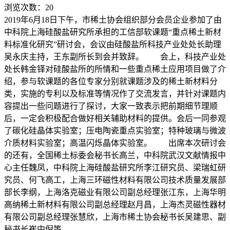
浏览次数：
20
2019年6月18日下午，市稀土协会组织部分会员企业参加了由
中科院上海硅酸盐研究所承担的工信部软课题“重点稀土新材
料标准化研究”研讨会，会议由硅酸盐所科技产业处处长助理
吴永庆主持，王东副所长到会并致辞。 会上，科技产业处
处长韩金铎对硅酸盐所的所情和一些重点稀土应用项目做了介
绍，参与软课题的各位专家分别就课题涉及的稀土新材料分
类，实施的专利以及标准等情况作了交流发言，并针对课题内
容提出一些问题进行了探讨，大家一致表示把前期细节理顺
后，一定会积极配合做好相关辅助材料的提供。会后一同参观
了碳化硅晶体实验室；压电陶瓷重点实验室；特种玻璃与微波
介质材料实验室；高温闪烁晶体实验室。 出席本次研讨会
的还有，全国稀土标委会秘书长高兰，中科院武汉文献情报中
心主任魏凤，中科院上海硅酸盐研究所李江研究员、梁瑞虹研
究员、何飞高工，上海三环磁性材料有限公司技术质量发展部
部长李纲，上海洛克磁业有限公司副总经理张江东，上海华明
高纳稀土新材料有限公司副总经理赵月昌，上海杰灵磁性器材
有限公司副总经理张慧欣，上海市稀土协会秘书长吴建思、副
秘书长崔中倪等。