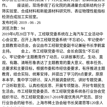
作。 座谈前，现场参观了石化院的高通量合成新结构分子
筛实验室、合成材料和新能源材料研究所、表征物理性能指标
检测合成加工实验室。
发布时间:
2019
-
06
-
26
浏览次数：
94
2019年6月20日下午，工经联党委系统在上海汽车工业活动中
心会议室，召开上海市工经联党委系统“不忘初心、牢记使命”
主题教育动员会，会议由市工经联党委副书记兼秘书长李鹤富
主持。 会上，市工经联党委书记、会长俞国生“不忘初
心、牢记使命”主题教育作了动员，以讲故事形式，生动、直
观、有趣、清晰形象表达了主题教育的重大意义、根本任务、
总要求和主要目标，根据市委和市经信委要求，有序推进主题
教育，结合实际、统筹安排，并提出了学习的8点要求，原原
本本学、集中学习研讨、深入开展调查研究、讲好专题党课、
广泛听取意见、认真检视反思、开展专项整治、开好专题民生
生活会。市工经联党委委员、市工经联党委系统各行业协会党
组织书记、市工经联党委2017-2018年度优秀共产党员、部分
行业协会的秘书长、上海市稀土协会秘书长吴建思等120余人