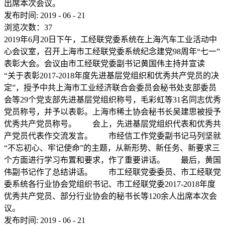
出席本次会议。
发布时间:
2019
-
06
-
21
浏览次数：
37
2019年6月20日下午，工经联党委系统在上海汽车工业活动中
心会议室，召开上海市工经联党委系统纪念建党98周年“七一”
表彰大会。会议由市工经联党委副书记黄国伟主持并宣读
“关于表彰2017-2018年度先进基层党组织和优秀共产党员的决
定”，授予中共上海市工业经济联合会委员会秘书处支部委员
会等29个党支部先进基层党组织称号，毛彩虹等31名同志优秀
党员称号，并予以表彰。上海市稀土协会秘书长吴建思被授予
优秀共产党员称号。 会上，先进基层党组织代表和优秀共
产党员代表作交流发言。 市经信工作党委副书记马列坚就
“不忘初心、牢记使命”的主题，从新形势、新任务、新要求三
个方面进行学习布置和要求，作了重要讲话。 最后，黄国
伟副书记作了总结讲话。 市工经联党委委员、市工经联党
委系统各行业协会党组织书记、市工经联党委2017-2018年度
优秀共产党员、部分行业协会的秘书长等120余人出席本次会
议。
发布时间:
2019
-
06
-
21