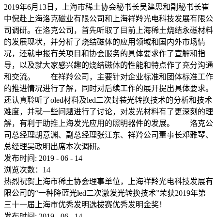
2019年6月13日，上海市稀土协会秘书长吴建思和副秘书长崔
中倪赴上海洛克磁业有限公司和上海祥羚光电科技发展有限公
司调研。在洛克公司，首先听取了目前上海稀土烧结永磁材料
的发展现状，并分析了烧结磁体的应用领域和国内外市场情
况，还就申报有关项目和协会服务的具体要求作了宣解和指
导，以及就大家感兴趣的烧结磁体的性能和特点作了充分沟通
和交流。 在祥羚公司，主要针对企业标准和团体标准工作
的推进情况进行了解，同时对后续工作的展开提出具体要求。
还认真聆听了oled材料及led二次封装光转换技术的分析和技术
难度，并就一些问题进行了讨论，对发光材料有了更深刻的理
解，有利于助推上海发光应用的照明器件的发展。 洛克公
司总经理胡意渊、副总经理张江东、祥羚公司董事长邓雅琴、
总经理吴政明出席本次调研。
发布时间:
2019
-
06
-
14
浏览次数：
14
热烈祝贺上海市稀土协会理事单位，上海祥羚光电科技发展有
限公司的“一种降蓝光led二次激发光转换技术”荣获2019年第
三十一届上海市优秀发明选拔赛优秀发明金奖！
发布时间:
2019
-
06
-
14