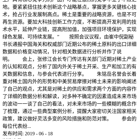
地。要紧紧扭住技术创新这个战略基点，掌握更多关键核心技
术，抢占行业发展制高点。稀土是重要的战略资源，也是不可
再生资源。要加大科技创新工作力度，不断提高开发利用的技
术水平，延伸产业链，提高附加值，加强项目环境保护，实现
绿色发展、可持续发展。” 按照会议议程，由崔中倪副秘
书长通报中国海关和权威部门近期公布的稀土原料的出口详细
数据和价格变动情况，针对相关数据进行分析并作了说
明。 会上，张修江会长专门传达有关部门近期对稀土产业
的认知和观点，分析了国内外关于稀土开采、生产和加工的有
关数据和信息，与参会代表进行分享。 朱铭岳名誉会长着
重对稀土国内外的形势和中美贸易摩擦对稀土未来的影响阐述
了自己的观点，尤其是对稀土的供应和需求两个方面的内容作
了详细的数据分析和解读，对多种不确定的因素造成未来市场
的波动一一谈了自己的看法，对未来市场的一些模糊的概念作
了梳理，通过一些典型案例分析，提醒大家密切关注国家相关
政策，建议做好灵活多变的风险措施和防范对策。 参会的
每位代表纷...
发布时间:
2019
-
06
-
18