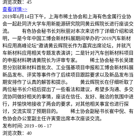
浏览次数：
45
查看详情>>
2019年6月14日下午，上海市稀土协会和上海有色金属行业协
会一起赴同济大学车用新能源研究院同黄云辉院长进行座谈交
流。 有色协会秘书长刘秋丽对本次来访作了详细介绍和说
明，一是今年中国工博会新材料展期间举办的“2019汽车新材
料应用高峰论坛”邀请黄云辉院长作为嘉宾出席论坛，并就汽
车新材料应用相关专题发表演讲；二是针对汽车创新材料项目
的申报材料聘请黄院长为评审专家。 稀土协会秘书长吴建
思分别就新材料首批次、工业强基项目申报和工博会新材料展
新品发布、评奖等事件作了后续项目跟踪要求以及新品发布当
期安排作了认真的解答和提示。 黄云辉院长在仔细听取了
两位秘书长介绍后提出了一些看法和建议，希望多沟通、多交
流协同做好相关的事情，座谈在信任、友好、融洽的氛围中进
行，并愉快地接收了两会的要求，对其他相关事宜也进行探
讨，交流实现了预期目的。 稀土协会副秘书长崔中倪、有
色协会办公室副主任许寅雯出席本次座谈交流。
发布时间:
2019
-
06
-
17
浏览次数：
40