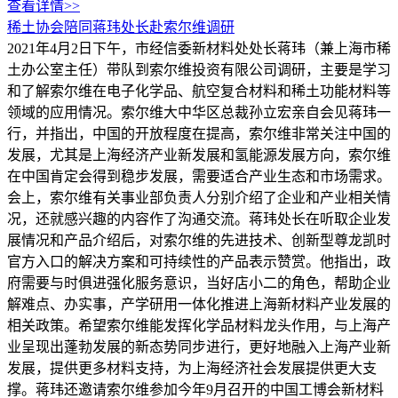
查看详情>>
稀土协会陪同蒋玮处长赴索尔维调研
2021年4月2日下午，市经信委新材料处处长蒋玮（兼上海市稀
土办公室主任）带队到索尔维投资有限公司调研，主要是学习
和了解索尔维在电子化学品、航空复合材料和稀土功能材料等
领域的应用情况。索尔维大中华区总裁孙立宏亲自会见蒋玮一
行，并指出，中国的开放程度在提高，索尔维非常关注中国的
发展，尤其是上海经济产业新发展和氢能源发展方向，索尔维
在中国肯定会得到稳步发展，需要适合产业生态和市场需求。
会上，索尔维有关事业部负责人分别介绍了企业和产业相关情
况，还就感兴趣的内容作了沟通交流。蒋玮处长在听取企业发
展情况和产品介绍后，对索尔维的先进技术、创新型尊龙凯时
官方入口的解决方案和可持续性的产品表示赞赏。他指出，政
府需要与时俱进强化服务意识，当好店小二的角色，帮助企业
解难点、办实事，产学研用一体化推进上海新材料产业发展的
相关政策。希望索尔维能发挥化学品材料龙头作用，与上海产
业呈现出蓬勃发展的新态势同步进行，更好地融入上海产业新
发展，提供更多材料支持，为上海经济社会发展提供更大支
撑。蒋玮还邀请索尔维参加今年9月召开的中国工博会新材料