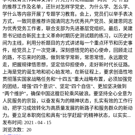
的推荐工作及名单，还针对怎样学党史、为什么学、怎么学、
学什么等内容开展了专题学习教育。会上，党员们以举手表决
方式，一致同意推荐许国清同志为优秀共产党员、吴建思同志
为优秀党务工作者，联合支部为先进基层党组织。最后，吴建
思书记结合新民主主义革命时期历史测试题的练习，以历史时
间为主线，利用分析题目的方式讲述每一个重点环节和历史事
件，给党员上了一次党课，深刻感悟党的初心使命，回顾走过
的路，不忘来时的路，做到常学常新，常思常悟，永远跟党
走，把握规律悟思想，坚定信仰担使命，走好新时代长征路。
上海是党的诞生地和初心始发地，在新征程上，要求创造性地
贯彻落实国家战略任务和“十四五”重大战略布置，必须加强党
的团结，增强“四个意识”、坚定“四个自信”、更加坚决做到
“两个维护”，确保中国这艘巨轮乘风破浪。要坚持全心全意为
人民服务的宗旨，以奋发有为的精神状态，扎实有效的工作行
动，把学习成效转化为高质量发展的新路子和服务群众的新动
力。要立足本职岗位和具有“比学赶超”的精神状态，以实实...
发布时间:
2021
-
04
-
15
浏览次数：
20