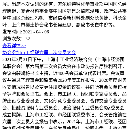
展。出席本次调研的还有，索尔维特种化学事业部中国区总经
理唐继，复合材料事业部中国区销售总监陈泽炜，政府公共事
务中国区总经理冯帆，市经信委新材料处副处长黄捷、科长金
叶，上海市稀土协会秘书长吴建思、副秘书长崔中倪等。
发布时间:
2021
-
04
-
06
浏览次数：
32
查看详情>>
协会参加市工经联六届二次会员大会
2021年3月31日下午，上海市工业经济联合会（上海市经济团
体联合会）第六届第二次会员大会在市政协报告厅胜利召开，
会议由裴崎秘书长主持，近400名会员单位代表出席。会议审
议并通过了理事会和监事会2020年度工作报告、2020年度财务
收支情况报告以及变更注册资金的议案。并向所有会员单位授
予铜牌和会员证书。会上，市工经联、经团联专家委员会、品
牌建设专业委员会、文化创意专业委员会、合作交流专业委员
会、投融资服务专业委员会、法治服务专业委员会6家委员会
成立揭牌。上海市工经联、市经团联党委书记、会长管维镛在
六届二次会员大会报告中表示，2021年，上海市工经联、经团
联将贯彻新发展理念，在新发展格局中，按照市委、市政府要