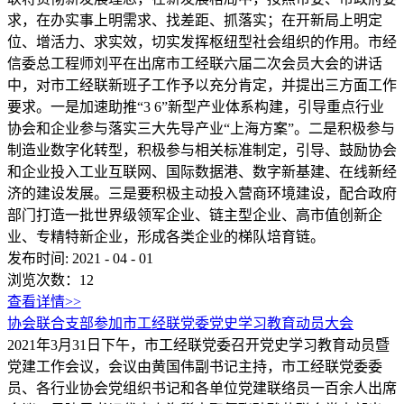
求，在办实事上明需求、找差距、抓落实；在开新局上明定
位、增活力、求实效，切实发挥枢纽型社会组织的作用。市经
信委总工程师刘平在出席市工经联六届二次会员大会的讲话
中，对市工经联新班子工作予以充分肯定，并提出三方面工作
要求。一是加速助推“3 6”新型产业体系构建，引导重点行业
协会和企业参与落实三大先导产业“上海方案”。二是积极参与
制造业数字化转型，积极参与相关标准制定，引导、鼓励协会
和企业投入工业互联网、国际数据港、数字新基建、在线新经
济的建设发展。三是要积极主动投入营商环境建设，配合政府
部门打造一批世界级领军企业、链主型企业、高市值创新企
业、专精特新企业，形成各类企业的梯队培育链。
发布时间:
2021
-
04
-
01
浏览次数：
12
查看详情>>
协会联合支部参加市工经联党委党史学习教育动员大会
2021年3月31日下午，市工经联党委召开党史学习教育动员暨
党建工作会议，会议由黄国伟副书记主持，市工经联党委委
员、各行业协会党组织书记和各单位党建联络员一百余人出席