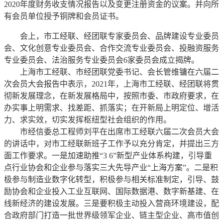
2020年度财务收支情况报告以及变更注册资金的议案。并向所
有会员单位授予铜牌和会员证书。
会上，市工经联、经团联专家委员会、品牌建设专业委员
会、文化创意专业委员会、合作交流专业委员会、投融资服务
专业委员会、法治服务专业委员会6家委员会成立揭牌。
上海市工经联、市经团联党委书记、会长管维镛在六届二
次会员大会报告中表示，2021年，上海市工经联、经团联将贯
彻新发展理念，在新发展格局中，按照市委、市政府要求，在
办实事上明需求、找差距、抓落实；在开新局上明定位、增活
力、求实效，切实发挥枢纽型社会组织的作用。
市经信委总工程师刘平在出席市工经联六届二次会员大会
的讲话中，对市工经联新班子工作予以充分肯定，并提出三方
面工作要求。一是加速助推“3 6”新型产业体系构建，引导重
点行业协会和企业参与落实三大先导产业“上海方案”。二是积
极参与制造业数字化转型，积极参与相关标准制定，引导、鼓
励协会和企业投入工业互联网、国际数据港、数字新基建、在
线新经济的建设发展。三是要积极主动投入营商环境建设，配
合政府部门打造一批世界级领军企业、链主型企业、高市值创