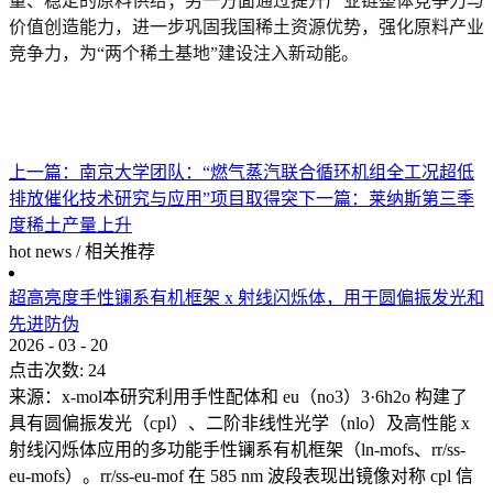
量、稳定的原料供给；另一方面通过提升产业链整体竞争力与
价值创造能力，进一步巩固我国稀土资源优势，强化原料产业
竞争力，为“两个稀土基地”建设注入新动能。
上一篇：
南京大学团队：“燃气蒸汽联合循环机组全工况超低
排放催化技术研究与应用”项目取得突
下一篇：
莱纳斯第三季
度稀土产量上升
hot news
/
相关推荐
超高亮度手性镧系有机框架 x 射线闪烁体，用于圆偏振发光和
先进防伪
2026
-
03
-
20
点击次数:
24
来源：x-mol本研究利用手性配体和 eu（no3）3·6h2o 构建了
具有圆偏振发光（cpl）、二阶非线性光学（nlo）及高性能 x
射线闪烁体应用的多功能手性镧系有机框架（ln-mofs、rr/ss-
eu-mofs）。rr/ss-eu-mof 在 585 nm 波段表现出镜像对称 cpl 信