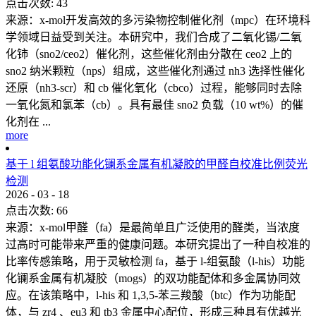
点击次数:
43
来源：x-mol开发高效的多污染物控制催化剂（mpc）在环境科
学领域日益受到关注。本研究中，我们合成了二氧化锡/二氧
化铈（sno2/ceo2）催化剂，这些催化剂由分散在 ceo2 上的
sno2 纳米颗粒（nps）组成，这些催化剂通过 nh3 选择性催化
还原（nh3-scr）和 cb 催化氧化（cbco）过程，能够同时去除
一氧化氮和氯苯（cb）。具有最佳 sno2 负载（10 wt%）的催
化剂在 ...
more
基于 l 组氨酸功能化镧系金属有机凝胶的甲醛自校准比例荧光
检测
2026
-
03
-
18
点击次数:
66
来源：x-mol甲醛（fa）是最简单且广泛使用的醛类，当浓度
过高时可能带来严重的健康问题。本研究提出了一种自校准的
比率传感策略，用于灵敏检测 fa，基于 l-组氨酸（l-his）功能
化镧系金属有机凝胶（mogs）的双功能配体和多金属协同效
应。在该策略中，l-his 和 1,3,5-苯三羧酸（btc）作为功能配
体，与 zr4 、eu3 和 tb3 金属中心配位，形成三种具有优越光