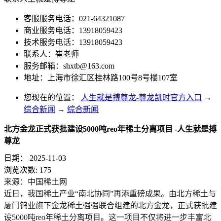
客服服务电话：021-64321087
商业服务电话：13918059423
技术服务电话：13918059423
联系人：崔老师
服务邮箱：
shxtb@163.com
地址：上海市徐汇区桂林路100号8号楼107室
您现在的位置：
人生就是搏尊龙-尊龙凯时官方入口
→
综合新闻
→
综合新闻
北方金龙正式获批建设5000吨reo年稀土分离项目 -人生就是搏
尊龙
日期：
2025-11-03
浏览次数:
175
来源：中国稀土网
近日，我国
稀土产业
“南北协同”再添重磅成果。由北方稀土与
厦门钨业旗下金龙稀土强强联合组建的北方金龙，正式获批建
设5000吨
reo
年稀土分离项目。这一项目不仅将进一步丰富北