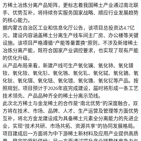
方稀土冶炼分离产品矩阵，更标志着我国稀土产业通过南北联
手、优势互补，将持续夯实服务国家战略、顺应行业发展趋势
的核心能力。
据内蒙古自治区工业和信息化厅公告，该项目总投资达4.7亿
元，建设内容涵盖稀土分离生产线车间主厂房、办公楼等关键
设施。该项目严格遵循“产能等量置换”原则，不涉及新增稀土
冶炼分离产能，既符合国家产业调控要求，也实现了现有产能
的优化升级。
从产品布局来看，新建产线可生产氧化镧、氧化铈、氧化镨
钕、
氧化钕
、氧化钐、氧化铕、氧化钆、氧化铽、氧化镝、氧
化钬、氧化铒、氧化铥、氧化镱、
氧化镥
、氧化钇等产品。按
照规划，项目预计于2026年底完成建设，届时将形成一条工艺
技术领先、产品品种齐全的稀土分离示范线。
此次北方稀土与金龙稀土的合作是“南北优势”的深度融合，双
方将在技术、市场、品牌、人才、生产运营及管理等方面优势
互补，将北方金龙建设成为具备
稀土元素
全分离能力的先进企
业，实现“技术共研、市场共拓、资源共享”的协同发展格局。
项目建成后一方面将为中下游稀土新材料及应用产业提供高质