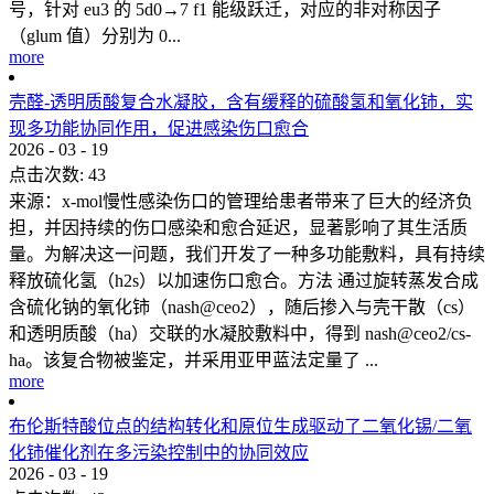
号，针对 eu3 的 5d0→7 f1 能级跃迁，对应的非对称因子
（glum 值）分别为 0...
more
壳醛-透明质酸复合水凝胶，含有缓释的硫酸氢和氧化铈，实
现多功能协同作用，促进感染伤口愈合
2026
-
03
-
19
点击次数:
43
来源：x-mol慢性感染伤口的管理给患者带来了巨大的经济负
担，并因持续的伤口感染和愈合延迟，显著影响了其生活质
量。为解决这一问题，我们开发了一种多功能敷料，具有持续
释放硫化氢（h2s）以加速伤口愈合。方法 通过旋转蒸发合成
含硫化钠的氧化铈（nash@ceo2），随后掺入与壳干散（cs）
和透明质酸（ha）交联的水凝胶敷料中，得到 nash@ceo2/cs-
ha。该复合物被鉴定，并采用亚甲蓝法定量了 ...
more
布伦斯特酸位点的结构转化和原位生成驱动了二氧化锡/二氧
化铈催化剂在多污染控制中的协同效应
2026
-
03
-
19