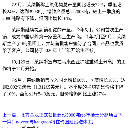
7-9月，莱纳斯
稀土氧化物
总产量同比增长32%，季度增
长24%，达到3993吨。镨钕产量总计2003吨，较上一季度的
2080吨略有下降，但同比增长16%。
莱纳斯继续提高镝和铽的产量。今年5月，公司首次生产
镝，成为中国以外第一家重稀土生产商。今年7月至9月，莱纳
斯生产了9吨重稀土，并与首批客户签订了合同，产品也发货
给了客户。公司将于2026年上半年开始生产钐。
10月29日，莱纳斯宣布在马来西亚扩建重稀土分离厂的工
作将于12月开始。
7-9月，莱纳斯销售收入同比增长66%，季度增长18%，达
到2.002亿澳元（1.312亿美元）。本季度的平均销售价格下降
了10%，至每公斤54.3澳元，但价格仍同比上涨27%。
上一篇：
北方金龙正式获批建设5000吨reo年稀土分离项目
下
一篇：
noveon与kangwon将在韩国建设磁体工厂