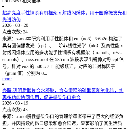
hot news
/
相关推荐
超高亮度手性镧系有机框架 x 射线闪烁体，用于圆偏振发光和
先进防伪
2026
-
03
-
20
点击次数:
24
来源：x-mol本研究利用手性配体和 eu（no3）3·6h2o 构建了
具有圆偏振发光（cpl）、二阶非线性光学（nlo）及高性能 x
射线闪烁体应用的多功能手性镧系有机框架（ln-mofs、rr/ss-
eu-mofs）。rr/ss-eu-mof 在 585 nm 波段表现出镜像对称 cpl 信
号，针对 eu3 的 5d0→7 f1 能级跃迁，对应的非对称因子
（glum 值）分别为 0...
more
壳醛-透明质酸复合水凝胶，含有缓释的硫酸氢和氧化铈，实
现多功能协同作用，促进感染伤口愈合
2026
-
03
-
19
点击次数:
43
来源：x-mol慢性感染伤口的管理给患者带来了巨大的经济负
担，并因持续的伤口感染和愈合延迟，显著影响了其生活质