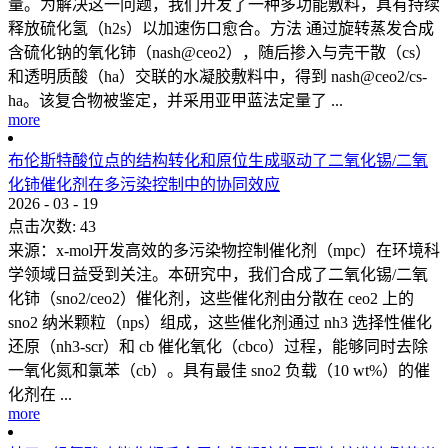
量。为解决这一问题，我们开发了一种多功能敷料，具有持续
释放硫化氢（h2s）以加速伤口愈合。方法 通过旋转蒸发合成
含硫化钠的氧化铈（nash@ceo2），随后掺入与壳干散（cs）
和透明质酸（ha）交联的水凝胶敷料中，得到 nash@ceo2/cs-
ha。该复合物被鉴定，并采用亚甲蓝法定量了 ...
more
布伦斯特酸位点的结构转化和原位生成驱动了二氧化锡/二氧
化铈催化剂在多污染控制中的协同效应
2026
-
03
-
19
点击次数:
43
来源：x-mol开发高效的多污染物控制催化剂（mpc）在环境科
学领域日益受到关注。本研究中，我们合成了二氧化锡/二氧
化铈（sno2/ceo2）催化剂，这些催化剂由分散在 ceo2 上的
sno2 纳米颗粒（nps）组成，这些催化剂通过 nh3 选择性催化
还原（nh3-scr）和 cb 催化氧化（cbco）过程，能够同时去除
一氧化氮和氯苯（cb）。具有最佳 sno2 负载（10 wt%）的催
化剂在 ...
more