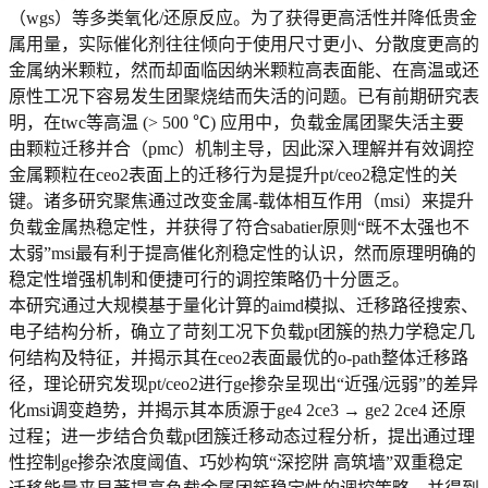
（wgs）等多类氧化/还原反应。为了获得更高活性并降低贵金
属用量，实际催化剂往往倾向于使用尺寸更小、分散度更高的
金属纳米颗粒，然而却面临因纳米颗粒高表面能、在高温或还
原性工况下容易发生团聚烧结而失活的问题。已有前期研究表
明，在twc等高温 (> 500 ℃) 应用中，负载金属团聚失活主要
由颗粒迁移并合（pmc）机制主导，因此深入理解并有效调控
金属颗粒在ceo2表面上的迁移行为是提升pt/ceo2稳定性的关
键。诸多研究聚焦通过改变金属-载体相互作用（msi）来提升
负载金属热稳定性，并获得了符合sabatier原则“既不太强也不
太弱”msi最有利于提高催化剂稳定性的认识，然而原理明确的
稳定性增强机制和便捷可行的调控策略仍十分匮乏。
本研究通过大规模基于量化计算的aimd模拟、迁移路径搜索、
电子结构分析，确立了苛刻工况下负载pt团簇的热力学稳定几
何结构及特征，并揭示其在ceo2表面最优的o-path整体迁移路
径，理论研究发现pt/ceo2进行ge掺杂呈现出“近强/远弱”的差异
化msi调变趋势，并揭示其本质源于ge4 2ce3 → ge2 2ce4 还原
过程；进一步结合负载pt团簇迁移动态过程分析，提出通过理
性控制ge掺杂浓度阈值、巧妙构筑“深挖阱 高筑墙”双重稳定