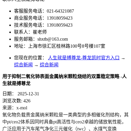
客服服务电话：021-64321087
商业服务电话：13918059423
技术服务电话：13918059423
联系人：崔老师
服务邮箱：
shxtb@163.com
地址：上海市徐汇区桂林路100号8号楼107室
您现在的位置：
人生就是搏尊龙-尊龙凯时官方入口
→
综合新闻
→
综合新闻
用于抑制二氧化铈表面金属纳米颗粒烧结的双重稳定策略 -人
生就是搏尊龙
日期：
2025-12-31
浏览次数:
426
来源：x-mol
氧化物负载贵金属纳米颗粒是一类典型的多相催化剂结构，其
中pt/ceo2体系因同时具备pt高活性与ceo2卓越的储放氧性能，
广泛应用于汽车尾气净化三元催化（twc）、
水煤气变换