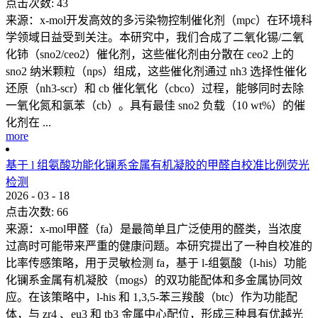
点击次数:
43
来源：x-mol开发高效的多污染物控制催化剂（mpc）在环境科
学领域日益受到关注。本研究中，我们合成了二氧化锡/二氧
化铈（sno2/ceo2）催化剂，这些催化剂由分散在 ceo2 上的
sno2 纳米颗粒（nps）组成，这些催化剂通过 nh3 选择性催化
还原（nh3-scr）和 cb 催化氧化（cbco）过程，能够同时去除
一氧化氮和氯苯（cb）。具有最佳 sno2 负载（10 wt%）的催
化剂在 ...
more
基于 l 组氨酸功能化镧系金属有机凝胶的甲醛自校准比例荧光
检测
2026
-
03
-
18
点击次数:
66
来源：x-mol甲醛（fa）是最简单且广泛使用的醛类，当浓度
过高时可能带来严重的健康问题。本研究提出了一种自校准的
比率传感策略，用于灵敏检测 fa，基于 l-组氨酸（l-his）功能
化镧系金属有机凝胶（mogs）的双功能配体和多金属协同效
应。在该策略中，l-his 和 1,3,5-苯三羧酸（btc）作为功能配
体，与 zr4 、eu3 和 tb3 金属中心配位，形成三种具有优越光