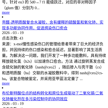
号，针对 eu3 的 5d0→7 f1 能级跃迁，对应的非对称因子
（glum 值）分别为 0...
more
壳醛-透明质酸复合水凝胶，含有缓释的硫酸氢和氧化铈，实
现多功能协同作用，促进感染伤口愈合
2026
-
03
-
19
点击次数:
43
来源：x-mol慢性感染伤口的管理给患者带来了巨大的经济负
担，并因持续的伤口感染和愈合延迟，显著影响了其生活质
量。为解决这一问题，我们开发了一种多功能敷料，具有持续
释放硫化氢（h2s）以加速伤口愈合。方法 通过旋转蒸发合成
含硫化钠的氧化铈（nash@ceo2），随后掺入与壳干散（cs）
和透明质酸（ha）交联的水凝胶敷料中，得到 nash@ceo2/cs-
ha。该复合物被鉴定，并采用亚甲蓝法定量了 ...
more
布伦斯特酸位点的结构转化和原位生成驱动了二氧化锡/二氧
化铈催化剂在多污染控制中的协同效应
2026
-
03
-
19