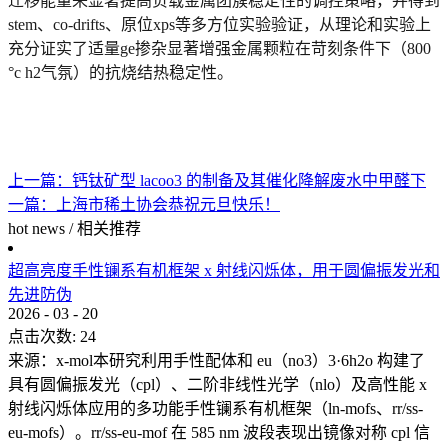
迁移能量来显著提高负载金属团簇稳定性的调控策略，并得到
stem、co-drifts、原位xps等多方位实验验证，从理论和实验上
充分证实了适量ge掺杂显著增强金属颗粒在苛刻条件下（800
°c h2气氛）的抗烧结热稳定性。
上一篇：
钙钛矿型 lacoo3 的制备及其催化降解废水中甲醛
下
一篇：
上海市稀土协会恭祝元旦快乐！
hot news
/
相关推荐
超高亮度手性镧系有机框架 x 射线闪烁体，用于圆偏振发光和
先进防伪
2026
-
03
-
20
点击次数:
24
来源：x-mol本研究利用手性配体和 eu（no3）3·6h2o 构建了
具有圆偏振发光（cpl）、二阶非线性光学（nlo）及高性能 x
射线闪烁体应用的多功能手性镧系有机框架（ln-mofs、rr/ss-
eu-mofs）。rr/ss-eu-mof 在 585 nm 波段表现出镜像对称 cpl 信