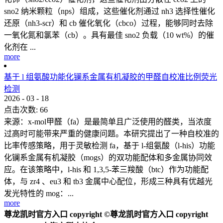
sno2 纳米颗粒（nps）组成，这些催化剂通过 nh3 选择性催化
还原（nh3-scr）和 cb 催化氧化（cbco）过程，能够同时去除
一氧化氮和氯苯（cb）。具有最佳 sno2 负载（10 wt%）的催
化剂在 ...
more
基于 l 组氨酸功能化镧系金属有机凝胶的甲醛自校准比例荧光
检测
2026
-
03
-
18
点击次数:
66
来源：x-mol甲醛（fa）是最简单且广泛使用的醛类，当浓度
过高时可能带来严重的健康问题。本研究提出了一种自校准的
比率传感策略，用于灵敏检测 fa，基于 l-组氨酸（l-his）功能
化镧系金属有机凝胶（mogs）的双功能配体和多金属协同效
应。在该策略中，l-his 和 1,3,5-苯三羧酸（btc）作为功能配
体，与 zr4 、eu3 和 tb3 金属中心配位，形成三种具有优越光
发光特性的 mog：...
more
尊龙凯时官方入口 copyright ©尊龙凯时官方入口 copyright