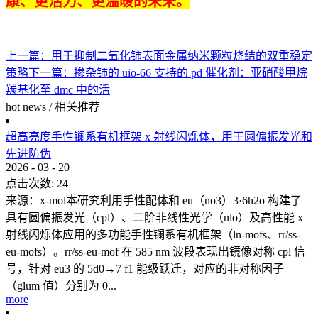
康、更活力、更温暖的未来。
上一篇：
用于抑制二氧化铈表面金属纳米颗粒烧结的双重稳定
策略
下一篇：
掺杂铈的 uio-66 支持的 pd 催化剂：亚硝酸甲烷
羰基化至 dmc 中的活
hot news
/
相关推荐
超高亮度手性镧系有机框架 x 射线闪烁体，用于圆偏振发光和
先进防伪
2026
-
03
-
20
点击次数:
24
来源：x-mol本研究利用手性配体和 eu（no3）3·6h2o 构建了
具有圆偏振发光（cpl）、二阶非线性光学（nlo）及高性能 x
射线闪烁体应用的多功能手性镧系有机框架（ln-mofs、rr/ss-
eu-mofs）。rr/ss-eu-mof 在 585 nm 波段表现出镜像对称 cpl 信
号，针对 eu3 的 5d0→7 f1 能级跃迁，对应的非对称因子
（glum 值）分别为 0...
more