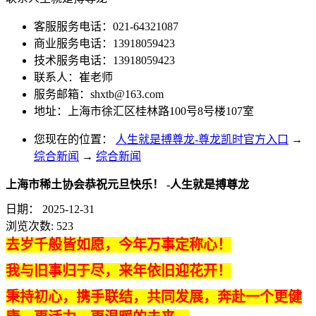
客服服务电话：021-64321087
商业服务电话：13918059423
技术服务电话：13918059423
联系人：崔老师
服务邮箱：
shxtb@163.com
地址：上海市徐汇区桂林路100号8号楼107室
您现在的位置：
人生就是搏尊龙-尊龙凯时官方入口
→
综合新闻
→
综合新闻
上海市稀土协会恭祝元旦快乐！ -人生就是搏尊龙
日期：
2025-12-31
浏览次数:
523
去岁千般皆如愿，今年万事定称心！
我与旧事归于尽，来年依旧迎花开！
秉持初心，携手联结，共同发展，奔赴一个更健