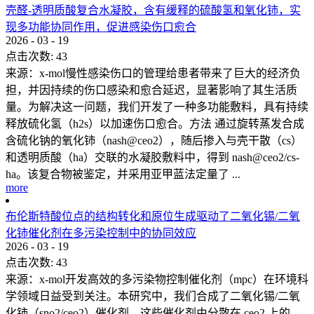
壳醛-透明质酸复合水凝胶，含有缓释的硫酸氢和氧化铈，实
现多功能协同作用，促进感染伤口愈合
2026
-
03
-
19
点击次数:
43
来源：x-mol慢性感染伤口的管理给患者带来了巨大的经济负
担，并因持续的伤口感染和愈合延迟，显著影响了其生活质
量。为解决这一问题，我们开发了一种多功能敷料，具有持续
释放硫化氢（h2s）以加速伤口愈合。方法 通过旋转蒸发合成
含硫化钠的氧化铈（nash@ceo2），随后掺入与壳干散（cs）
和透明质酸（ha）交联的水凝胶敷料中，得到 nash@ceo2/cs-
ha。该复合物被鉴定，并采用亚甲蓝法定量了 ...
more
布伦斯特酸位点的结构转化和原位生成驱动了二氧化锡/二氧
化铈催化剂在多污染控制中的协同效应
2026
-
03
-
19
点击次数:
43
来源：x-mol开发高效的多污染物控制催化剂（mpc）在环境科
学领域日益受到关注。本研究中，我们合成了二氧化锡/二氧
化铈（sno2/ceo2）催化剂，这些催化剂由分散在 ceo2 上的