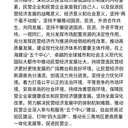
想为指导，深刻认识民营经济是我国经济制度的内在要
素，民营企业和民营企业家是我们自己人，以及促进民
营经济发展的战略意义、经济意义和社会意义，坚持“两
个毫不动摇”，坚持不懈推动国资、民资、外资合作共
生、共同发展，坚持不懈促进国资、民资、外资平等对
待、一视同仁，充分发挥市场配置资源的决定性作用，
充分发挥民营经济作为推进供给侧结构性改革、推动高
质量发展、建设现代化经济体系的重要主体作用，在上
海建设“五个中心”、卓越的全球城市和社会主义现代化
国际大都市中推动民营经济发展壮大，持续营造民营经
济更好更快发展的广阔舞台和良好环境，让民营经济创
新源泉充分涌流、创造活力充分迸发。坚持全力优化环
境。着力打造公平公正的法治环境、平等竞争的市场环
境、安商亲商的社会环境，持续改善营商环境，保障民
营企业家健康成长和民营经济健康发展。坚持全面深化
改革。努力解决民营经济发展中的体制机制难题，推动
民营企业深入参与和服务“五个中心”建设、自由贸易试
验区建设、打响“四大品牌”、推动长三角地区更高质量
一体化发展等，促进民营企...