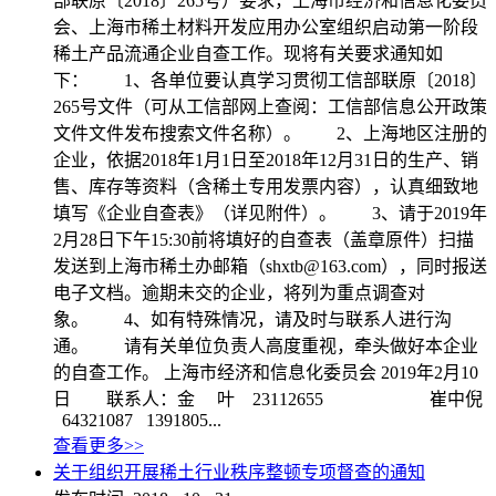
部联原〔2018〕265号）要求，上海市经济和信息化委员
会、上海市稀土材料开发应用办公室组织启动第一阶段
稀土产品流通企业自查工作。现将有关要求通知如
下： 1、各单位要认真学习贯彻工信部联原〔2018〕
265号文件（可从工信部网上查阅：工信部信息公开政策
文件文件发布搜索文件名称）。 2、上海地区注册的
企业，依据2018年1月1日至2018年12月31日的生产、销
售、库存等资料（含稀土专用发票内容），认真细致地
填写《企业自查表》（详见附件）。 3、请于2019年
2月28日下午15:30前将填好的自查表（盖章原件）扫描
发送到上海市稀土办邮箱（
shxtb@163.com
），同时报送
电子文档。逾期未交的企业，将列为重点调查对
象。 4、如有特殊情况，请及时与联系人进行沟
通。 请有关单位负责人高度重视，牵头做好本企业
的自查工作。 上海市经济和信息化委员会 2019年2月10
日 联系人：金 叶 23112655 崔中倪
64321087 1391805...
查看更多>>
关于组织开展稀土行业秩序整顿专项督查的通知