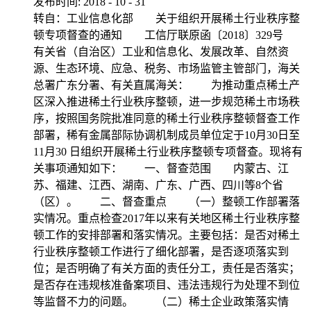
发布时间:
2018
-
10
-
31
转自：工业信息化部 关于组织开展稀土行业秩序整
顿专项督查的通知 工信厅联原函〔2018〕329号
有关省（自治区）工业和信息化、发展改革、自然资
源、生态环境、应急、税务、市场监管主管部门，海关
总署广东分署、有关直属海关： 为推动重点稀土产
区深入推进稀土行业秩序整顿，进一步规范稀土市场秩
序，按照国务院批准同意的稀土行业秩序整顿督查工作
部署，稀有金属部际协调机制成员单位定于10月30日至
11月30 日组织开展稀土行业秩序整顿专项督查。现将有
关事项通知如下： 一、督查范围 内蒙古、江
苏、福建、江西、湖南、广东、广西、四川等8个省
（区）。 二、督查重点 （一）整顿工作部署落
实情况。重点检查2017年以来有关地区稀土行业秩序整
顿工作的安排部署和落实情况。主要包括：是否对稀土
行业秩序整顿工作进行了细化部署，是否逐项落实到
位；是否明确了有关方面的责任分工，责任是否落实；
是否存在违规核准备案项目、违法违规行为处理不到位
等监督不力的问题。 （二）稀土企业政策落实情